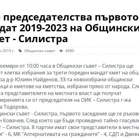
 председателства първото
дат 2019-2023 на Общинск
ет - Силистра
 2019 г.
Общински съвет
4580
ноември от 10:00 часа в Общински съвет – Силистра ще
т клетва избрания за трети пореден мандат кмет на об
ра д-р Юлиян Найденов, 33-та новоизбрани общински
ици и кметове на кметства, избрани пряко от народа. Сл
та представителите на местната власт ще получат
веренията си от председателя на ОИК – Силистра г-жа
а Тодорова.
ински съвет - Силистра, първото заседание ще се ръко
н Ковачев. След което ще бъде проведено тайно гласува
 – Силистра. 8 партии имат свои представители в местн
я" - 6, МК "Алтернативата на гражданите" - 4, СДП и Дви