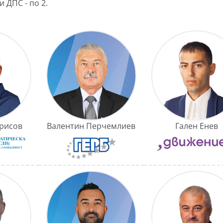
и ДПС - по 2.
рисов
Валентин Перчемлиев
Гален Енев