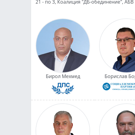
21 - по 3, Коалиция "ДБ-обединение", АБВ 
Бирол Мехмед
Борислав Бо