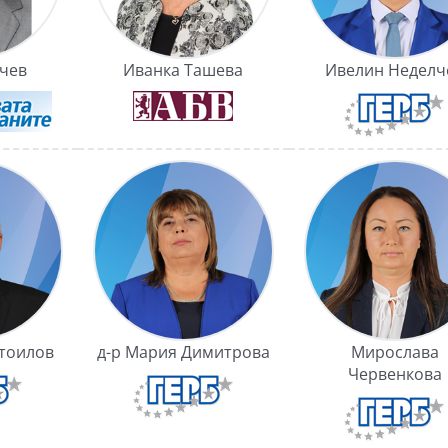
чев
Иванка Ташева
Ивелин Неделч
тоилов
д-р Мария Димитрова
Мирослава
Червенкова