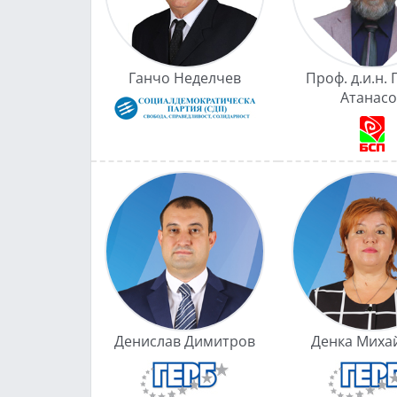
Ганчо Неделчев
Проф. д.и.н. 
Атанасо
Денислав Димитров
Денка Миха