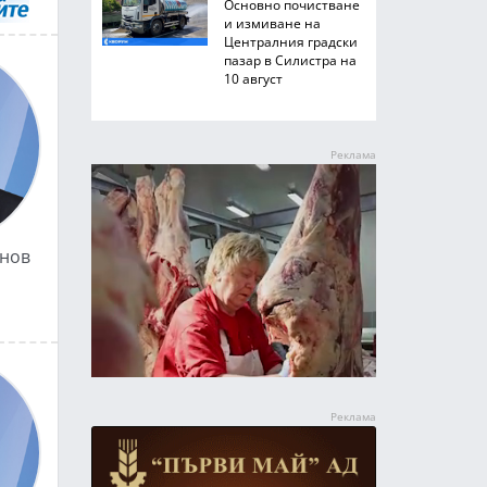
Основно почистване
и измиване на
Централния градски
пазар в Силистра на
10 август
анов