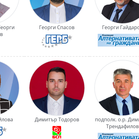
Георги
Георги Спасов
Георги Гайдар
в
йлова
Димитър Тодоров
подполк. о.р. Ди
Трендафилов