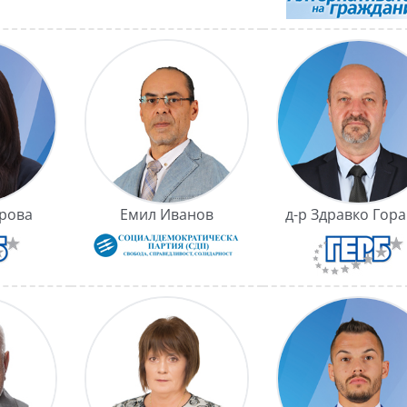
рова
Емил Иванов
д-р Здравко Гор