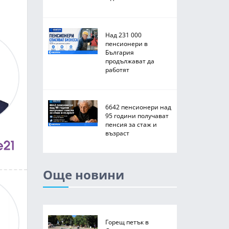
Над 231 000
пенсионери в
България
продължават да
работят
6642 пенсионери над
95 години получават
пенсия за стаж и
възраст
Още новини
Горещ петък в