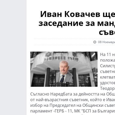
Иван Ковачев ще
заседание за ман
съв
08 Ноември
На 11 
положа
Силист
съветн
клетва
удосто
Теодор
Съгласно Наредбата за дейността на Общ
от най-възрастния съветник, който е Ива
избор на Председател на Общински съвет
парламент -ГЕРБ - 11, МК "БСП за Българи