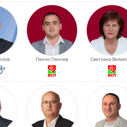
олов
Пенчо Пенчев
Светлана Велик