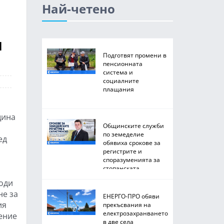
Най-четено
и
Подготвят промени в
пенсионната
система и
социалните
плащания
щина
Общинските служби
по земеделие
ед
обявиха срокове за
регистрите и
споразуменията за
стопанската
2026/2027 година
води
не за
ЕНЕРГО-ПРО обяви
ия
прекъсвания на
електрозахранването
жение
в две села