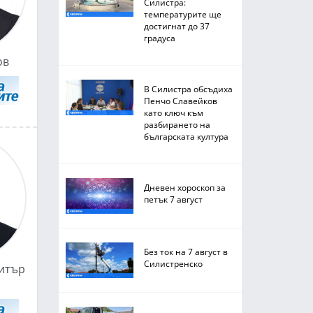
Силистра:
температурите ще
достигнат до 37
градуса
ов
В Силистра обсъдиха
Пенчо Славейков
като ключ към
разбирането на
българската култура
Дневен хороскоп за
петък 7 август
Без ток на 7 август в
Силистренско
митър