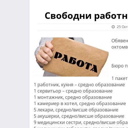
Свободни работн
25 Окт
Обявен
октомвр
Бюро п
1 паке
1 работник, кухня – средно образование
1 сервитьор – средно образование
1 монтажник, средно образование
1 камериер в хотел, средно образование
5 лекари, средно/висше образование
5 акушерки, средно/висше образование
9 медицински сестри, средно/висше обр