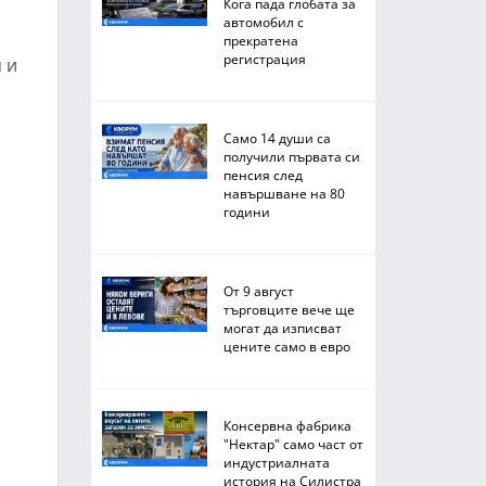
Кога пада глобата за
автомобил с
прекратена
регистрация
 и
Само 14 души са
получили първата си
пенсия след
навършване на 80
години
От 9 август
търговците вече ще
могат да изписват
цените само в евро
Консервна фабрика
"Нектар" само част от
индустриалната
история на Силистра