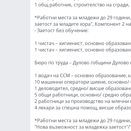
1 общ работник, строителство на сгради,
*Работни места за младежи до 29 години
заетост за младите хора", Компонент 2 н
- Заетост без обучение:
1 чистач – хигиенист, основно образова
1 чистач – хигиенист, основно образова
Бюро по труда – Дулово /общини Дулово 
1 водач на ССМ – основно образование, ка
10 машинни оператори шиене, основно/
1 деловодител, средно/ висше образован
5 общи работници, основно/ средно обр
2 работници за производство на млечни
4 лекари за спешна помощ, висше образ
*Работни места за младежи до 29 години
"Нова възможност за младежка заетост"