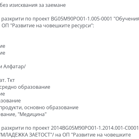
 без изисквания за заемане
, разкрити по проект BG05M90PO01-1.005-0001 "Обучения
а ОП "Развитие на човешките ресурси":
ние
ние
и Алфатар/
т. Ткт
 средно образование
ие
азование
 продукти, основно образование
ование, "Медицина"
, разкрити по проект 2014BG05M90PO01-1.2014.001-C0001
/"МЛАДЕЖКА ЗАЕТОСТ"/ на ОП "Развитие на човешките