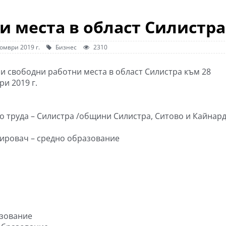
и места в област Силистра
омври 2019 г.
Бизнес
2310
и свободни работни места в област Силистра към 28
и 2019 г.
о труда – Силистра /общини Силистра, Ситово и Кайнар
тировач – средно образование
азование