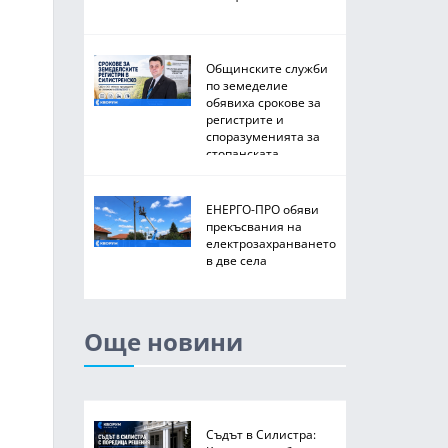
Общинските служби
по земеделие
обявиха срокове за
регистрите и
споразуменията за
стопанската
2026/2027 година
ЕНЕРГО-ПРО обяви
прекъсвания на
електрозахранването
в две села
Още новини
Съдът в Силистра: