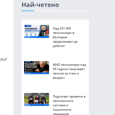
Най-четено
Над 231 000
пенсионери в
България
продължават да
работят
джа/
6642 пенсионери над
95 години получават
пенсия за стаж и
възраст
Подготвят промени в
пенсионната
система и
социалните
плащания