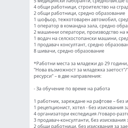
5 медицински лаборанти, средно/висше 
4 общи работници, строителство на сгра
2 общи работници, средно образование
1 шофьор, тежкотоварен автомобил, сред
1 оператор в командна зала, средно обр
2 машинни оператори, производство на 
1 водач на селскостопански машини, сред
1 продавач консултант, средно образова
8 шивачи, средно образование
*Работни места за младежи до 29 години
"Нова възможност за младежка заетост"
ресурси" – в две направления:
- За обучение по време на работа
1 работник, зареждане на рафтове – без 
1 рецепционист, хотел - без изисквания 
4 организатори експедиция /товаро-разт
3 продавач-консултанти, без изисквания 
2 общи работници, без изисквания за за