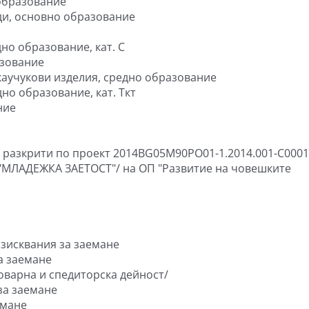
образование
ди, основно образование
но образование, кат. С
азование
каучукови изделия, средно образование
но образование, кат. Ткт
ние
, разкрити по проект 2014BG05M90PO01-1.2014.001-C0001
/"МЛАДЕЖКА ЗАЕТОСТ"/ на ОП "Развитие на човешките
изисквания за заемане
за заемане
оварна и спедиторска дейност/
за заемане
емане