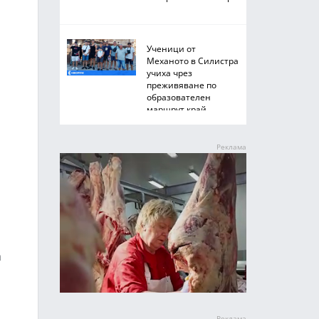
Ученици от
Механото в Силистра
учиха чрез
преживяване по
образователен
маршрут край
Черноморието
а