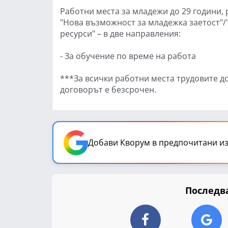
Работни места за младежи до 29 години,
"Нова възможност за младежка заетост"
ресурси" – в две направления:
- За обучение по време на работа
***За всички работни места трудовите д
договорът е безсрочен.
Добави Кворум в предпочитани из
Последва