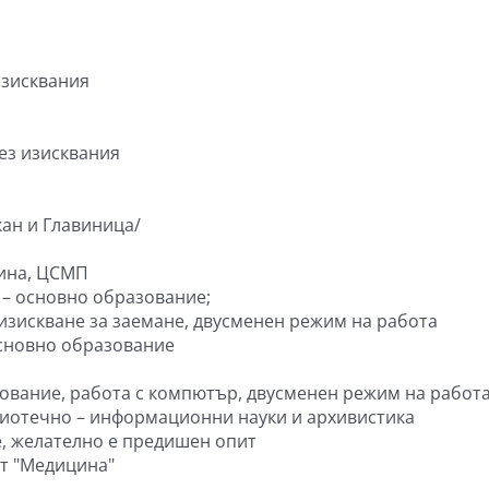
изисквания
ез изисквания
кан и Главиница/
цина, ЦСМП
– основно образование;
изискване за заемане, двусменен режим на работа
основно образование
зование, работа с компютър, двусменен режим на работ
лиотечно – информационни науки и архивистика
е, желателно е предишен опит
ст "Медицина"