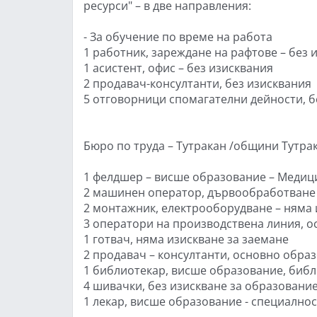
ресурси" – в две направления:
- За обучение по време на работа
1 работник, зареждане на рафтове – без 
1 асистент, офис – без изисквания
2 продавач-консултанти, без изисквания
5 отговорници спомагателни дейности, б
Бюро по труда – Тутракан /общини Тутра
1 фелдшер – висше образование – Меди
2 машинен оператор, дървообработване 
2 монтажник, електрооборудване – няма 
3 оператори на производствена линия, 
1 готвач, няма изискване за заемане
2 продавач – консултанти, основно обра
1 библиотекар, висше образование, биб
4 шивачки, без изискване за образовани
1 лекар, висше образование - специално