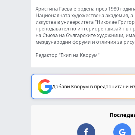
Христина Гаева е родена през 1980 годин
Националната художествена академия, а 
изкуства в университета "Николае Григор
преподавател по интериорен дизайн в пр
на Съюза на българските художници, има
международни форуми и отличия за рисун
Редактор "Екип на Кворум"
Добави Кворум в предпочитани из
Последва