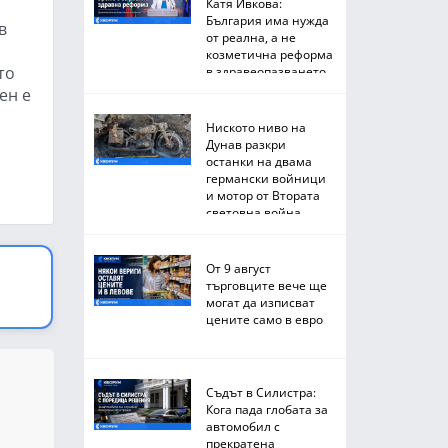
Катя Ивкова:
България има нужда
в
от реална, а не
козметична реформа
то
в здравеопазването
ен е
Ниското ниво на
Дунав разкри
останки на двама
германски войници
и мотор от Втората
световна война
От 9 август
търговците вече ще
могат да изписват
цените само в евро
Съдът в Силистра:
Кога пада глобата за
автомобил с
прекратена