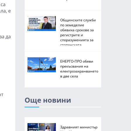
 са
ла, е
Общинските служби
по земеделие
обявиха срокове за
регистрите и
ва да
споразуменията за
стопанската
2026/2027 година
ЕНЕРГО-ПРО обяви
прекъсвания на
електрозахранването
в две села
от
Още новини
Здравният министър