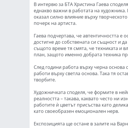
В интервю за БТА Христина Гаева споделя
еднакво важни в работата на художника. 
оказал силно влияние върху творческото
почерк на артиста.
Гаева подчертава, че автентичността е о
достигне до собствената си същност и да 
същото време тя смята, че техниката и в
план, защото именно добрата техника пр
След години работа върху черна основа 
работи върху светла основа. Така тя оста
творбите.
Художничката споделя, че формите в ней
реалността – такава, каквато често ни и
работите ѝ цветът присъства като делика
като своеобразен емоционален нерв.
Експозицията ще остане в залите на Варн