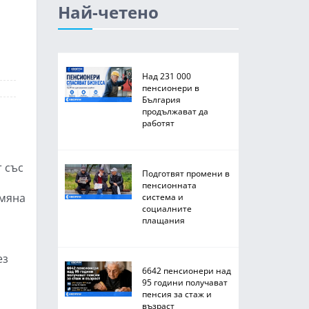
Най-четено
Над 231 000
пенсионери в
България
продължават да
работят
т със
Подготвят промени в
пенсионната
змяна
система и
социалните
плащания
ез
6642 пенсионери над
95 години получават
пенсия за стаж и
възраст