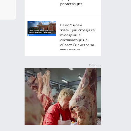
регистрация
Само 5 нови
жилищни сгради са
въведени в
експлоатация в
област Силистра за
три месеца