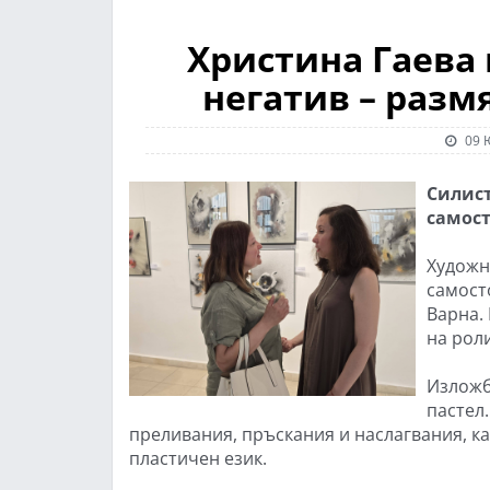
Христина Гаева 
негатив – разм
09 
Силист
самост
Художн
самост
Варна.
на роли
Изложб
пастел
преливания, пръскания и наслагвания, к
пластичен език.