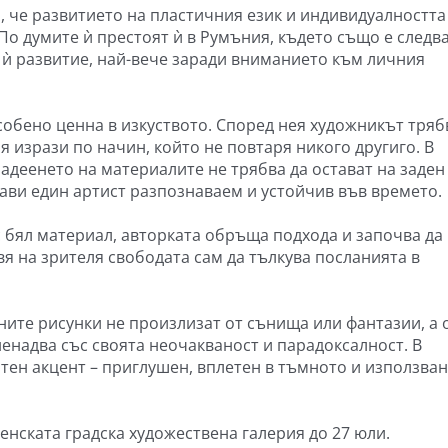
, че развитието на пластичния език и индивидуалността
По думите ѝ престоят ѝ в Румъния, където също е следва
 ѝ развитие, най-вече заради вниманието към личния
собено ценна в изкуството. Според нея художникът тряб
я изрази по начин, който не повтаря никого другиго. В
ладеенето на материалите не трябва да остават на заден
ави един артист разпознаваем и устойчив във времето.
с бял материал, авторката обръща подхода и започва да
вя на зрителя свободата сам да тълкува посланията в
ните рисунки не произлизат от сънища или фантазии, а 
зненадва със своята неочакваност и парадоксалност. В
тен акцент – приглушен, вплетен в тъмното и използван
енската градска художествена галерия до 27 юли.