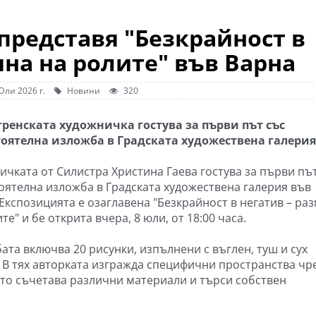
представя "Безкрайност в
яна на ролите" във Варна
Юли 2026 г.
Новини
320
ренската художничка гостува за първи път със
оятелна изложба в Градската художествена галерия
ичката от Силистра Христина Гаева гостува за първи пъ
оятелна изложба в Градската художествена галерия във
 Експозицията е озаглавена "Безкрайност в негатив – ра
те" и бе открита вчера, 8 юли, от 18:00 часа.
ата включва 20 рисунки, изпълнени с въглен, туш и сух
. В тях авторката изгражда специфични пространства чр
ато съчетава различни материали и търси собствен