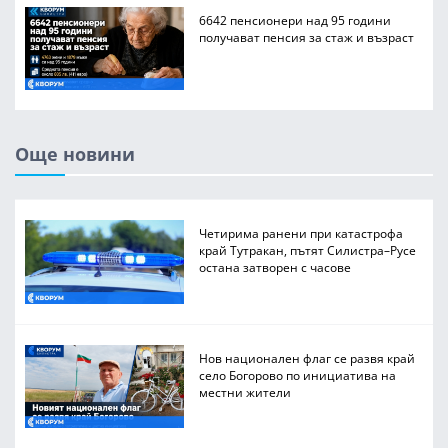
6642 пенсионери над 95 години
получават пенсия за стаж и възраст
Още новини
Четирима ранени при катастрофа
край Тутракан, пътят Силистра–Русе
остана затворен с часове
Нов национален флаг се развя край
село Богорово по инициатива на
местни жители