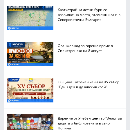
Краткотрайни летни бури се
развиват на места, възможни са и в
Североизточна България
Оранжев код за горещо време в
Силистренско на 8 август
Община Тутракан кани на XV събор
"Един ден в дунавския край"
Дарение от Учебен център "Знам" за
децата и библиотеката в село
Попина