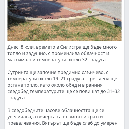
Днес, 8 юли, времето в Силистра ще бъде много
топло и задушно, с променлива облачност и
максимални температури около 32 градуса.
Сутринта ще започне предимно слънчево, с
температури около 19–21 градуса. През деня ще
остане топло, като около обяд и в ранния
следобед температурите ще се повишат до 31–32
градуса.
В следобедните часове облачността ще се
увеличава, а вечерта са възможни кратки
превалявания. Вятърът ще бъде слаб до умерен.