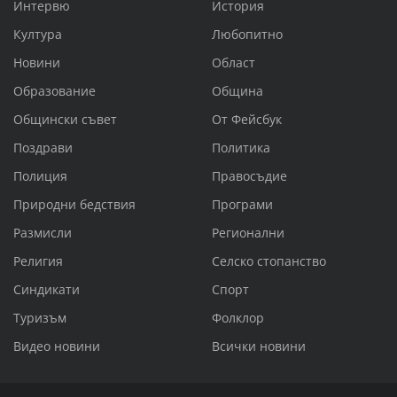
Интервю
История
Култура
Любопитно
Новини
Област
Образование
Община
Общински съвет
От Фейсбук
Поздрави
Политика
Полиция
Правосъдие
Природни бедствия
Програми
Размисли
Регионални
Религия
Селско стопанство
Синдикати
Спорт
Туризъм
Фолклор
Видео новини
Всички новини