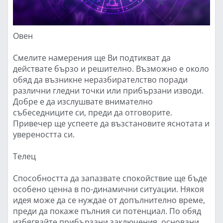
Овен
Смелите намерения ще Ви подтикват да
действате бързо и решително. Възможно е около
обяд да възникне неразбирателство поради
различни гледни точки или прибързани изводи.
Добре е да изслушвате внимателно
събеседниците си, преди да отговорите.
Привечер ще успеете да възстановите яснотата и
увереността си.
Телец
Способността да запазвате спокойствие ще бъде
особено ценна в по-динамични ситуации. Някоя
идея може да се нуждае от допълнително време,
преди да покаже пълния си потенциал. По обяд
избягвайте прибързани заключения, основани