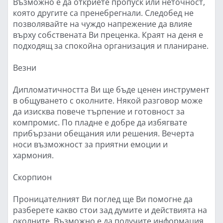
Възможно е да откриете пропуск или неточност,
която другите са пренебрегнали. Следобед не
позволявайте на чуждо напрежение да влияе
върху собствената Ви преценка. Краят на деня е
подходящ за спокойна организация и планиране.
Везни
Дипломатичността Ви ще бъде ценен инструмент
в общуването с околните. Някой разговор може
да изисква повече търпение и готовност за
компромис. По пладне е добре да избягвате
прибързани обещания или решения. Вечерта
носи възможност за приятни емоции и
хармония.
Скорпион
Проницателният Ви поглед ще Ви помогне да
разберете какво стои зад думите и действията на
околните. Възможно е да получите информация,