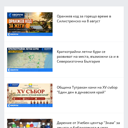
Оранжев код за горещо време в
Силистренско на 8 август
Краткотрайни летни бури се
развиват на места, възможни са и в
Североизточна България
Община Тутракан кани на XV събор
"Един ден в дунавския край"
Дарение от Учебен център "Знам" за
децата и библиотеката в село