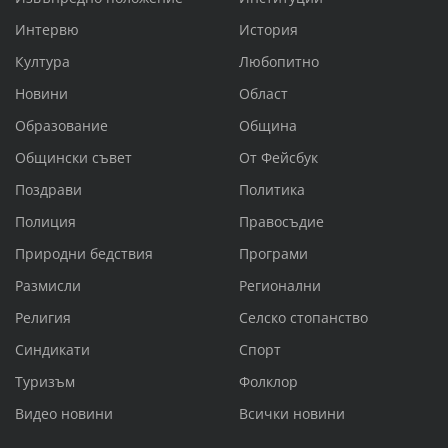
Интервю
История
Култура
Любопитно
Новини
Област
Образование
Община
Общински съвет
От Фейсбук
Поздрави
Политика
Полиция
Правосъдие
Природни бедствия
Програми
Размисли
Регионални
Религия
Селско стопанство
Синдикати
Спорт
Туризъм
Фолклор
Видео новини
Всички новини