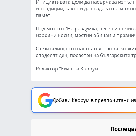
Инициативата цели да насърчава изпълн
и традиции, както и да създава възможно
памет.
Под мотото "На раздумка, песен и почив
народни носии, местни обичаи и празни
От читалищното настоятелство канят жите
споделят ден, посветен на българските т
Редактор "Екип на Кворум"
Добави Кворум в предпочитани из
Последва