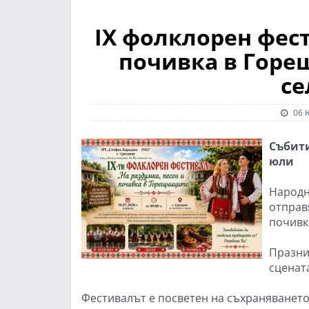
IX фолклорен фест
почивка в Горе
се
06 
Събити
юли
Народн
отправя
почивк
Празник
сценат
Фестивалът е посветен на съхраняването