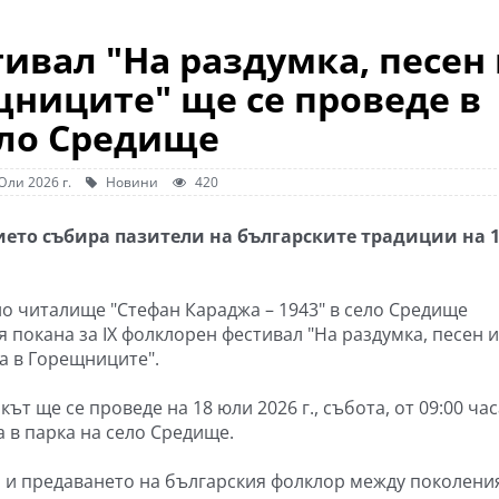
ивал "На раздумка, песен
щниците" ще се проведе в
ло Средище
Юли 2026 г.
Новини
420
ето събира пазители на българските традиции на 
о читалище "Стефан Караджа – 1943" в село Средище
 покана за IX фолклорен фестивал "На раздумка, песен и
а в Горещниците".
ът ще се проведе на 18 юли 2026 г., събота, от 09:00 час
а в парка на село Средище.
 и предаването на българския фолклор между поколени