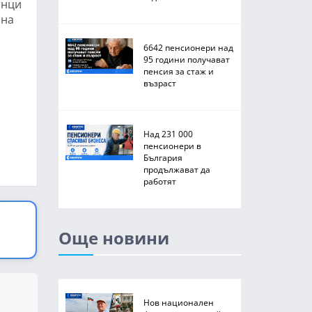
анци
рна
6642 пенсионери над
95 години получават
пенсия за стаж и
възраст
Над 231 000
пенсионери в
България
продължават да
работят
Още новини
Нов национален