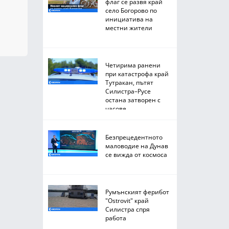
флаг се развя край
село Богорово по
инициатива на
местни жители
Четирима ранени
при катастрофа край
Тутракан, пътят
Силистра–Русе
остана затворен с
часове
Безпрецедентното
маловодие на Дунав
се вижда от космоса
Румънският ферибот
"Ostrovit" край
Силистра спря
работа