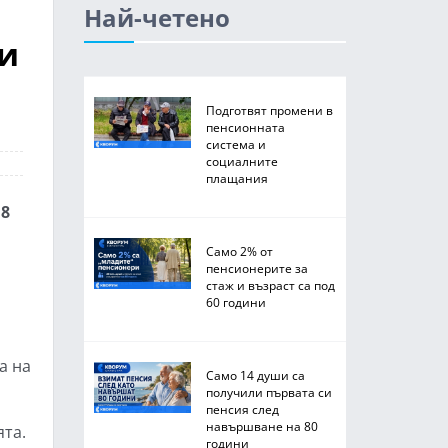
Най-четено
 и
Подготвят промени в
пенсионната
система и
социалните
плащания
18
Само 2% от
пенсионерите за
стаж и възраст са под
60 години
а на
Само 14 души са
получили първата си
пенсия след
навършване на 80
ята.
години