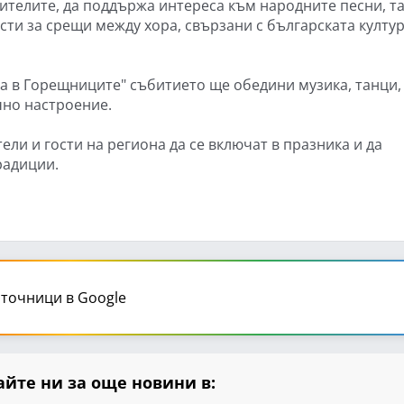
ителите, да поддържа интереса към народните песни, т
сти за срещи между хора, свързани с българската култу
ка в Горещниците" събитието ще обедини музика, танци,
чно настроение.
ли и гости на региона да се включат в празника и да
радиции.
точници в Google
йте ни за още новини в: