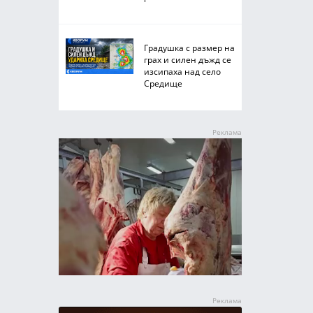
Градушка с размер на
грах и силен дъжд се
изсипаха над село
Средище