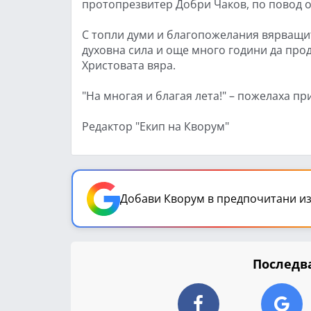
протопрезвитер Добри Чаков, по повод 
С топли думи и благопожелания вярващит
духовна сила и още много години да прод
Христовата вяра.
"На многая и благая лета!" – пожелаха п
Редактор "Екип на Кворум"
Добави Кворум в предпочитани из
Последва