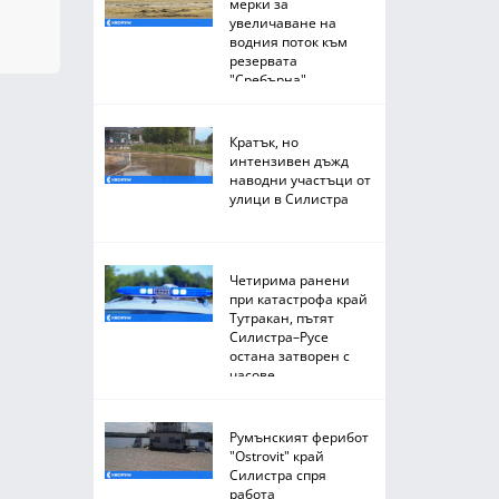
мерки за
увеличаване на
водния поток към
резервата
"Сребърна"
Кратък, но
интензивен дъжд
наводни участъци от
улици в Силистра
Четирима ранени
при катастрофа край
Тутракан, пътят
Силистра–Русе
остана затворен с
часове
Румънският ферибот
"Ostrovit" край
Силистра спря
работа