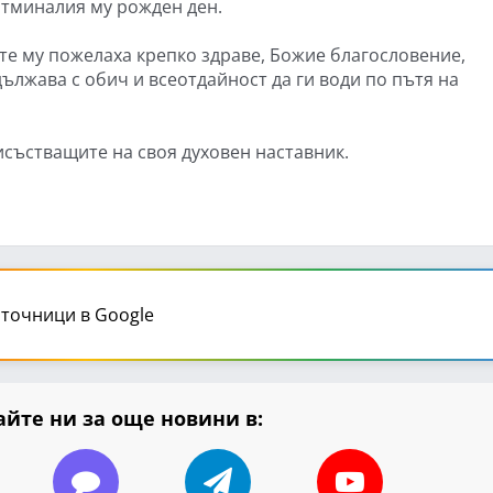
отминалия му рожден ден.
е му пожелаха крепко здраве, Божие благословение,
ължава с обич и всеотдайност да ги води по пътя на
рисъстващите на своя духовен наставник.
точници в Google
йте ни за още новини в: