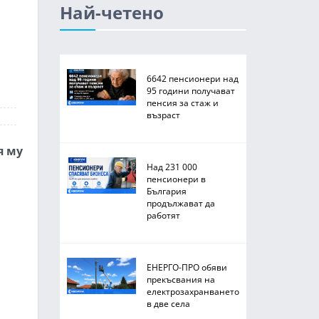
Най-четено
6642 пенсионери над
95 години получават
пенсия за стаж и
възраст
я му
Над 231 000
пенсионери в
България
продължават да
работят
ЕНЕРГО-ПРО обяви
прекъсвания на
електрозахранването
в две села