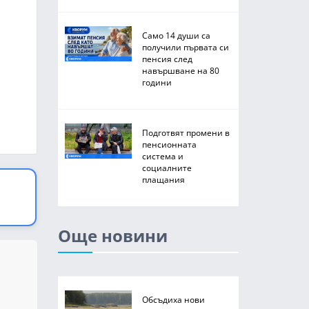
Само 14 души са
получили първата си
пенсия след
навършване на 80
години
Подготвят промени в
пенсионната
система и
социалните
плащания
Още новини
Обсъдиха нови