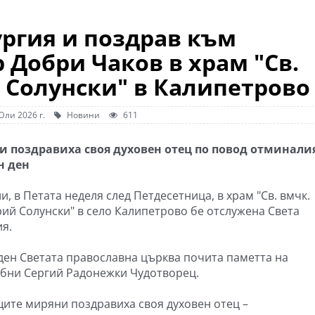
ургия и поздрав към
 Добри Чаков в храм "Св.
 Солунски" в Калипетрово
Юли 2026 г.
Новини
611
 поздравиха своя духовен отец по повод отминали
н ден
и, в Петата неделя след Петдесетница, в храм "Св. вмчк.
ий Солунски" в село Калипетрово бе отслужена Света
ия.
 ден Светата православна църква почита паметта на
бни Сергий Радонежки Чудотворец.
ите миряни поздравиха своя духовен отец –