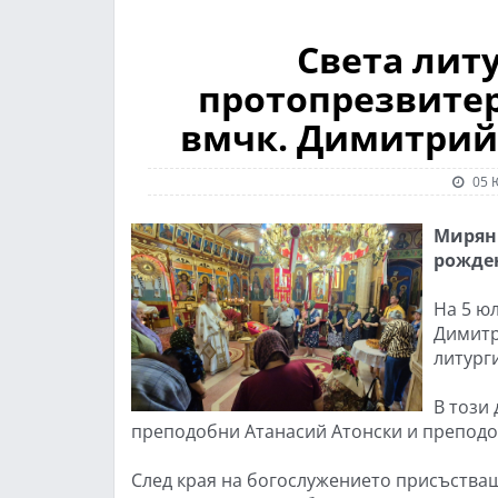
Света лит
протопрезвитер
вмчк. Димитрий
05 
Миряни
рожде
На 5 юл
Димитр
литург
В този
преподобни Атанасий Атонски и преподо
След края на богослужението присъстващ