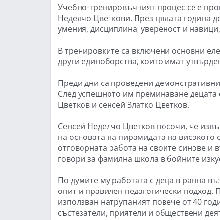
Учебно-тренировъчният процес се е пров
Неделчо Цветкови. През цялата година д
умения, дисциплина, увереност и навици,
В тренировките са включени основни еле
други единоборства, които имат утвърде
Преди дни са проведени демонстративни 
След успешното им преминаване децата с
Цветков и сенсей Златко Цветков.
Сенсей Неделчо Цветков посочи, че изв
на основата на пирамидата на високото 
отговорната работа на своите синове и в
говори за фамилна школа в бойните изку
По думите му работата с деца в ранна въ
опит и правилен педагогически подход. 
използван натрупаният повече от 40 годи
състезатели, приятели и обществени дея