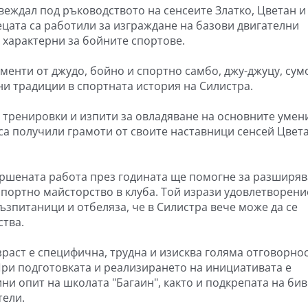
еждал под ръководството на сенсеите Златко, Цветан и
ецата са работили за изграждане на базови двигателни
 характерни за бойните спортове.
менти от джудо, бойно и спортно самбо, джу-джуцу, сум
ни традиции в спортната история на Силистра.
тренировки и изпити за овладяване на основните умен
а получили грамоти от своите наставници сенсей Цвет
ършената работа през годината ще помогне за разширя
спортно майсторство в клуба. Той изрази удовлетворени
ъзпитаници и отбеляза, че в Силистра вече може да се
ства.
зраст е специфична, трудна и изисква голяма отговорнос
При подготовката и реализирането на инициативата е
ни опит на школата "Багаин", както и подкрепата на би
тели.