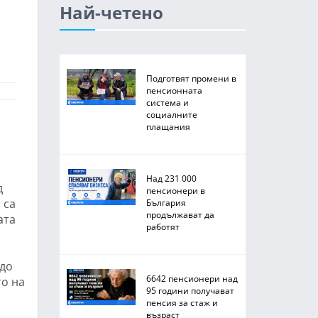
Най-четено
Подготвят промени в
пенсионната
система и
социалните
плащания
Над 231 000
д
пенсионери в
 са
България
продължават да
ата
работят
удо
6642 пенсионери над
то на
95 години получават
пенсия за стаж и
възраст