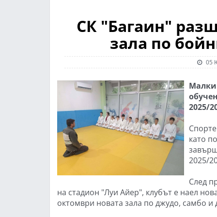
СК "Багаин" разш
зала по бойн
05 
Малки 
обучен
2025/2
Спорте
като по
завърш
2025/20
След п
на стадион "Луи Айер", клубът е наел но
октомври новата зала по джудо, самбо и 