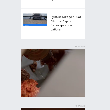
Румънският ферибот
"Ostrovit" край
Силистра спря
работа