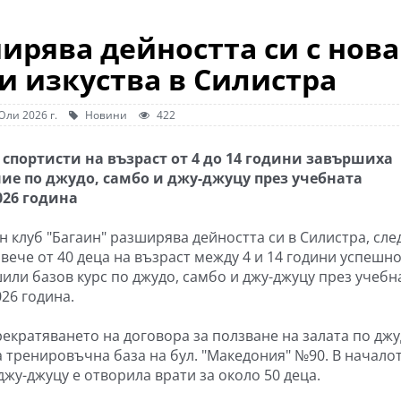
ирява дейността си с нова
и изкуства в Силистра
Юли 2026 г.
Новини
422
спортисти на възраст от 4 до 14 години завършиха
ие по джудо, самбо и джу-джуцу през учебната
026 година
н клуб "Багаин" разширява дейността си в Силистра, сле
вече от 40 деца на възраст между 4 и 14 години успешно
или базов курс по джудо, самбо и джу-джуцу през учебн
26 година.
рекратяването на договора за ползване на залата по дж
ва тренировъчна база на бул. "Македония" №90. В начало
джу-джуцу е отворила врати за около 50 деца.