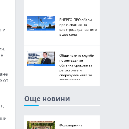
ЕНЕРГО-ПРО обяви
прекъсвания на
о и
електрозахранването
в две села
ия.
ан
Общинските служби
по земеделие
обявиха срокове за
регистрите и
ване
споразуменията за
е от
стопанската
2026/2027 година
Още новини
т,
вши
Фолклорният