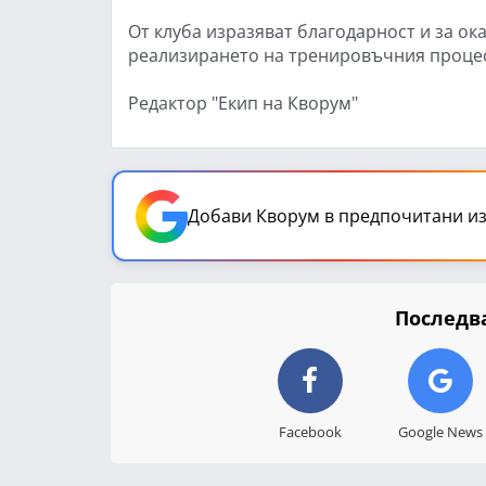
От клуба изразяват благодарност и за ок
реализирането на тренировъчния процес 
Редактор "Екип на Кворум"
Добави Кворум в предпочитани из
Последва
Facebook
Google News