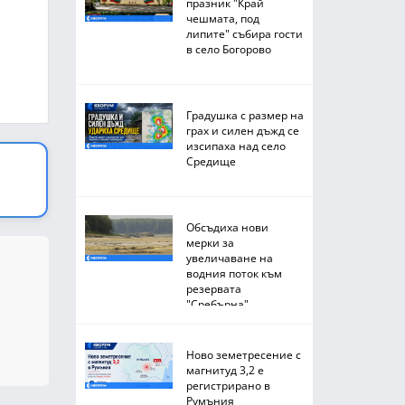
празник "Край
чешмата, под
липите" събира гости
в село Богорово
Градушка с размер на
грах и силен дъжд се
изсипаха над село
Средище
Обсъдиха нови
мерки за
увеличаване на
водния поток към
резервата
"Сребърна"
Ново земетресение с
магнитуд 3,2 е
регистрирано в
Румъния