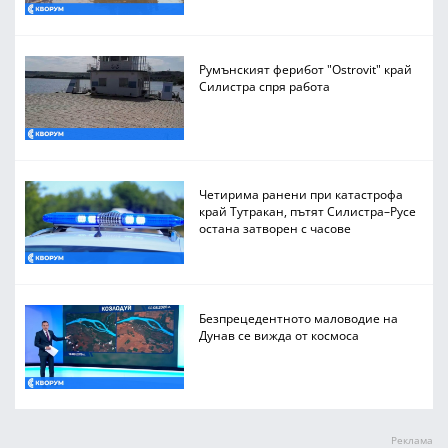
Румънският ферибот "Ostrovit" край
Силистра спря работа
Четирима ранени при катастрофа
край Тутракан, пътят Силистра–Русе
остана затворен с часове
Безпрецедентното маловодие на
Дунав се вижда от космоса