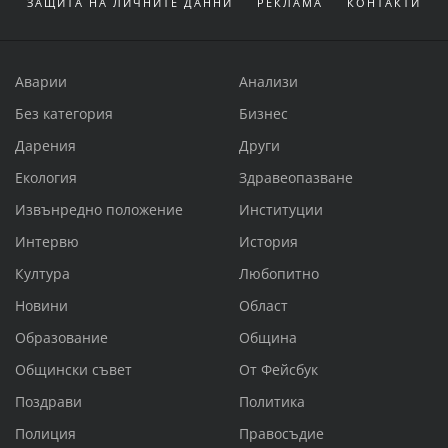
ЗАЩИТА НА ЛИЧНИТЕ ДАННИ
РЕКЛАМА
КОНТАКТИ
Аварии
Анализи
Без категория
Бизнес
Дарения
Други
Екология
Здравеопазване
Извънредно положение
Институции
Интервю
История
Култура
Любопитно
Новини
Област
Образование
Община
Общински съвет
От Фейсбук
Поздрави
Политика
Полиция
Правосъдие