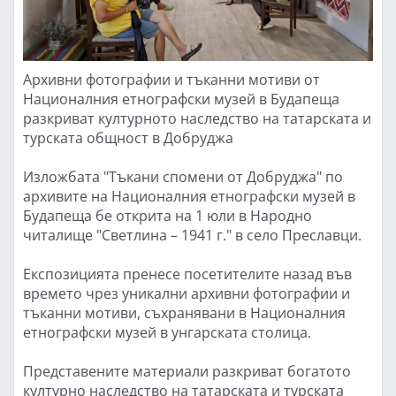
Архивни фотографии и тъканни мотиви от
Националния етнографски музей в Будапеща
разкриват културното наследство на татарската и
турската общност в Добруджа
Изложбата "Тъкани спомени от Добруджа" по
архивите на Националния етнографски музей в
Будапеща бе открита на 1 юли в Народно
читалище "Светлина – 1941 г." в село Преславци.
Експозицията пренесе посетителите назад във
времето чрез уникални архивни фотографии и
тъканни мотиви, съхранявани в Националния
етнографски музей в унгарската столица.
Представените материали разкриват богатото
културно наследство на татарската и турската