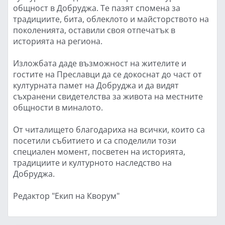
общност в Добруджа. Те пазят спомена за
традициите, бита, облеклото и майсторството на
поколенията, оставили своя отпечатък в
историята на региона.
Изложбата даде възможност на жителите и
гостите на Преславци да се докоснат до част от
културната памет на Добруджа и да видят
съхранени свидетелства за живота на местните
общности в миналото.
От читалището благодариха на всички, които са
посетили събитието и са споделили този
специален момент, посветен на историята,
традициите и културното наследство на
Добруджа.
Редактор "Екип на Кворум"