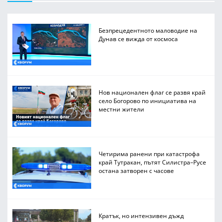
Безпрецедентното маловодие на
Дунав се вижда от космоса
Нов национален флаг се развя край
село Богорово по инициатива на
местни жители
Четирима ранени при катастрофа
край Тутракан, пътят Силистра–Русе
остана затворен с часове
Кратък, но интензивен дъжд