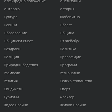
Извънредно положение
Институции
Интервю
История
Култура
Любопитно
Новини
Област
Образование
Община
Общински съвет
От Фейсбук
Поздрави
Политика
Полиция
Правосъдие
Природни бедствия
Програми
Размисли
Регионални
Религия
Селско стопанство
Синдикати
Спорт
Туризъм
Фолклор
Видео новини
Всички новини