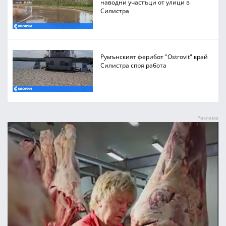
наводни участъци от улици в
Силистра
Румънският ферибот "Ostrovit" край
Силистра спря работа