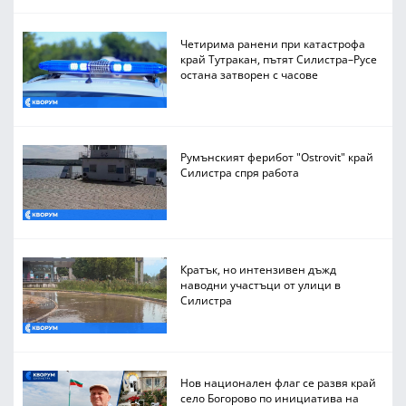
Четирима ранени при катастрофа
край Тутракан, пътят Силистра–Русе
остана затворен с часове
Румънският ферибот "Ostrovit" край
Силистра спря работа
Кратък, но интензивен дъжд
наводни участъци от улици в
Силистра
Нов национален флаг се развя край
село Богорово по инициатива на