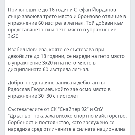
При юношите до 16 години Стефан Йорданов
също завоюва трето място и бронзово отличие в
упражнение 60 изстрела легнал. Той добави към
представянето си и пето място в упражнение
3х20.
Изабел Йовчева, която се състезава при
девойките до 18 години, се нареди на пето място
в упражнение 3х20 и на пето място в
дисциплината 60 изстрела легнал.
Добро представяне записа и дебютантът
Радослав Георгиев, който зае осмо място в
упражнение 30+30 с пистолет.
Състезателите от СК "Снайпер 92" и СпУ
"Дръстър" показаха високо спортно майсторство,
борбеност и постоянство, като заслужено се
наредиха сред отличените в силната национална