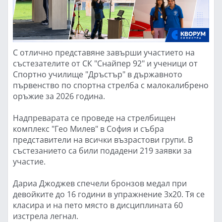
С отлично представяне завърши участието на
състезателите от СК "Снайпер 92" и ученици от
Спортно училище "Дръстър" в държавното
първенство по спортна стрелба с малокалибрено
оръжие за 2026 година.
Надпреварата се проведе на стрелбищен
комплекс "Гео Милев" в София и събра
представители на всички възрастови групи. В
състезанието са били подадени 219 заявки за
участие.
Дариа Джоджев спечели бронзов медал при
девойките до 16 години в упражнение 3х20. Тя се
класира и на пето място в дисциплината 60
изстрела легнал.