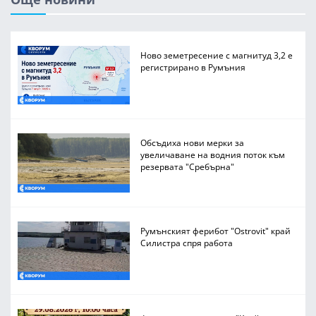
Ново земетресение с магнитуд 3,2 е
регистрирано в Румъния
Обсъдиха нови мерки за
увеличаване на водния поток към
резервата "Сребърна"
Румънският ферибот "Ostrovit" край
Силистра спря работа