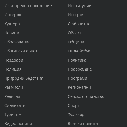
Извънредно положение
Институции
Интервю
История
Култура
Любопитно
Новини
Област
Образование
Община
Общински съвет
От Фейсбук
Поздрави
Политика
Полиция
Правосъдие
Природни бедствия
Програми
Размисли
Регионални
Религия
Селско стопанство
Синдикати
Спорт
Туризъм
Фолклор
Видео новини
Всички новини