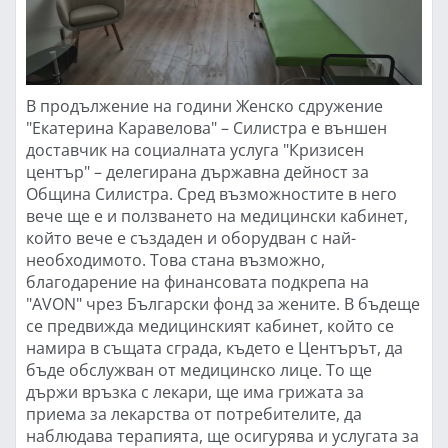
В продължение на години Женско сдружение
"Екатерина Каравелова" – Силистра е външен
доставчик на социалната услуга "Кризисен
център" – делегирана държавна дейност за
Община Силистра. Сред възможностите в него
вече ще е и ползването на медицински кабинет,
който вече е създаден и оборудван с най-
необходимото. Това стана възможно,
благодарение на финансовата подкрепа на
"AVON" чрез Български фонд за жените. В бъдеще
се предвижда медицинският кабинет, който се
намира в същата сграда, където е Центърът, да
бъде обслужван от медицинско лице. То ще
държи връзка с лекари, ще има грижата за
приема за лекарства от потребителите, да
наблюдава терапията, ще осигурява и услугата за