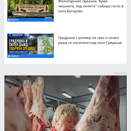
Фолклорният празник "Край
чешмата, под липите" събира гости в
село Богорово
Градушка с размер на грах и силен
дъжд се изсипаха над село Средище