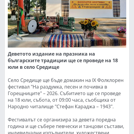
Деветото издание на празника на
българските традиции ще се проведе на 18
юли в село Средище
Село Средище ще бъде домакин на IX Фолклорен
фестивал "На раздумка, песен и почивка в
Горещниците" – 2026. Събитието ще се проведе
на 18 юли, събота, от 09:00 часа, съобщиха от
Народно читалище "Стефан Караджа – 1943".
Фестивалът се организира за девета поредна
година и ще събере певчески и танцови състави,
индивидуални изпълнители, художествени