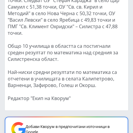
точки. Следват ОУ "Стефан Караджа" в село Цар
Самуил с 51,38 точки, ОУ "Св. св. Кирил и
Методий" в село Нова Черна с 50,32 точки, ОУ
"Васил Левски" в село Яребица с 49,83 точки и
ПМГ "Св. Климент Охридски" – Силистра с 47,88
точки.
Общо 10 училища в областта са постигнали
среден резултат по математика над средния за
Силистренска област.
Най-ниски средни резултати по математика са
отчетени в училищата в селата Калипетрово,
Варненци, Зафирово, Голеш и Окорш.
Редактор "Екип на Кворум"
Добави Кворум в предпочитани източници в
Google