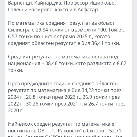
Варненци, Кайнарджа, Професор Иширково,
Голеш и Зафирово, както и в Алфатар.
По математика средният резултат за област
Силистра е 29,84 точки от възможни 100. Той е с
6,57 точки по-нисък спрямо 2025 г., когато
средният областен резултат е бил 36,41 точки.
Средният резултат по математика остава под
националния – 38,46 точки, като разликата е 8,62
точки.
През предходните години средният областен
резултат по математика е бил 34,22 точки през
2024 г., 26,8 точки през 2023 г., 26,9 точки през
2022 г., 30,26 точки през 2021 г. и 26,7 точки през
2020 г.
Най-висок среден резултат по математика е
постигнат в ОУ "Г. С. Раковски" в Ситово – 52,71