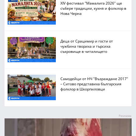
XIV фестивал "Мамалига 2026" ще
събере традиции, кухня и фолклор в
Нова Черна
Деца от Срацимир и гости от
чужбина твориха и търсиха
съкровище в читалището
Самодейци от НЧ "Възраждане 2017"
– Ситово представиха българския
фолклор в Шкорпиловци