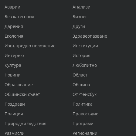
Аварии
Анализи
Без категория
Бизнес
Дарения
Други
Екология
Здравеопазване
Извънредно положение
Институции
Интервю
История
Култура
Любопитно
Новини
Област
Образование
Община
Общински съвет
От Фейсбук
Поздрави
Политика
Полиция
Правосъдие
Природни бедствия
Програми
Размисли
Регионални