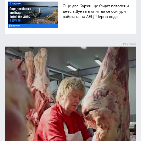
Още две баржи ще бъдат потопени
днес в Дунав в опит да се осигури
работата на АЕЦ "Черна вода"