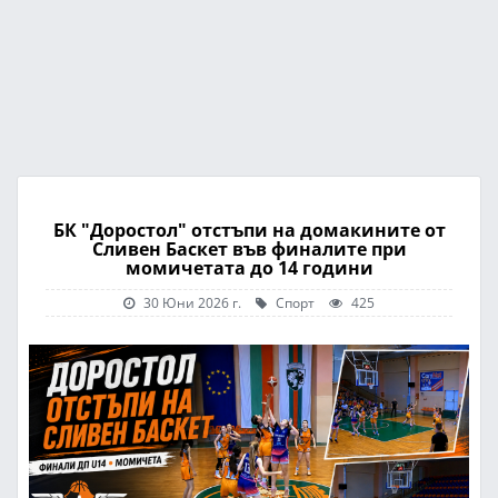
БК "Доростол" отстъпи на домакините от
Сливен Баскет във финалите при
момичетата до 14 години
30 Юни 2026 г.
Спорт
425