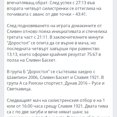
впечатляващ обрат. След успех с 27:13 във
втората четвърт силистренки се оттеглиха на
почивката с аванс от две точки – 43:41.
След подновяването на играта домакините от
Сливен отново поеха инициативата и спечелиха
третата част с 21:11. В заключителните минути
"Доростол" се опита да се върне в мача, но
последната четвърт завърши при равенство
13:13, което оформи крайния резултат 75:67 в
полза на Сливен Баскет.
В група Б "Доростол" се състезава заедно с
Шампион 2006, Сливен Баскет и Славия 1921. В
група А са Рилски спортист, Дунав 2016 – Русе и
Светкавица.
Следващият мач на силистренския отбор е на 1
юли от 16:00 часа срещу Славия 1921. Двата тима
са с по две загуби и вече нямат шанс за