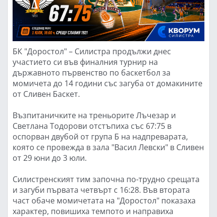
БК "Доростол" – Силистра продължи днес
участието си във финалния турнир на
държавното първенство по баскетбол за
момичета до 14 години със загуба от домакините
от Сливен Баскет.
Възпитаничките на треньорите Лъчезар и
Светлана Тодорови отстъпиха със 67:75 в
оспорван двубой от група Б на надпреварата,
която се провежда в зала "Васил Левски" в Сливен
от 29 юни до 3 юли.
Силистренският тим започна по-трудно срещата
и загуби първата четвърт с 16:28. Във втората
част обаче момичетата на "Доростол" показаха
характер, повишиха темпото и направиха