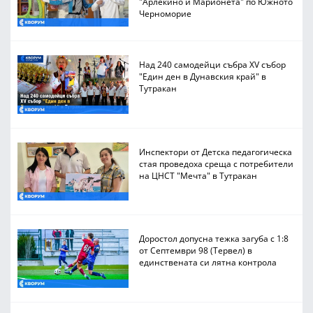
"Арлекино и Марионета" по Южното
Черноморие
Над 240 самодейци събра XV събор
"Един ден в Дунавския край" в
Тутракан
Инспектори от Детска педагогическа
стая проведоха среща с потребители
на ЦНСТ "Мечта" в Тутракан
Доростол допусна тежка загуба с 1:8
от Септември 98 (Тервел) в
единствената си лятна контрола