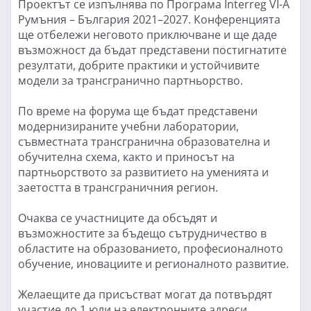
Проектът се изпълнява по Програма Interreg VI-A
Румъния – България 2021–2027. Конференцията
ще отбележи неговото приключване и ще даде
възможност да бъдат представени постигнатите
резултати, добрите практики и устойчивите
модели за трансгранично партньорство.
По време на форума ще бъдат представени
модернизираните учебни лаборатории,
съвместната трансгранична образователна и
обучителна схема, както и приносът на
партньорството за развитието на уменията и
заетостта в трансграничния регион.
Очаква се участниците да обсъдят и
възможностите за бъдещо сътрудничество в
областите на образованието, професионалното
обучение, иновациите и регионалното развитие.
Желаещите да присъстват могат да потвърдят
участие до 1 юли на електронните адреси