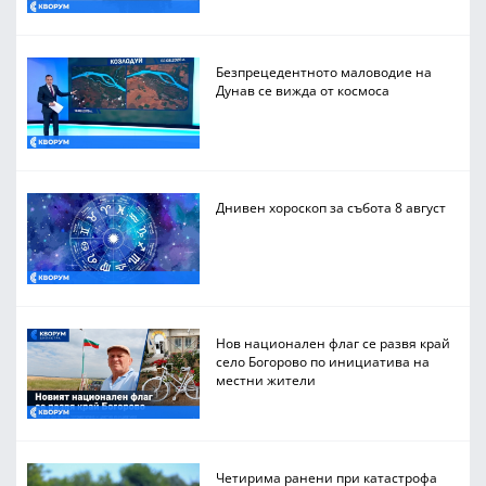
Безпрецедентното маловодие на
Дунав се вижда от космоса
Днивен хороскоп за събота 8 август
Нов национален флаг се развя край
село Богорово по инициатива на
местни жители
Четирима ранени при катастрофа