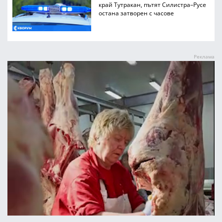
край Тутракан, пътят Силистра–Русе
остана затворен с часове