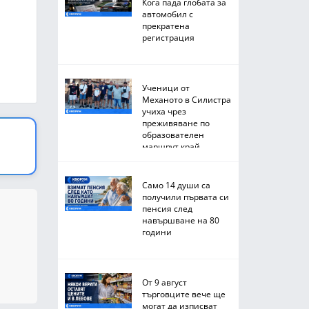
Кога пада глобата за
автомобил с
прекратена
регистрация
Ученици от
Механото в Силистра
учиха чрез
преживяване по
образователен
маршрут край
Черноморието
Само 14 души са
получили първата си
пенсия след
навършване на 80
години
От 9 август
търговците вече ще
могат да изписват