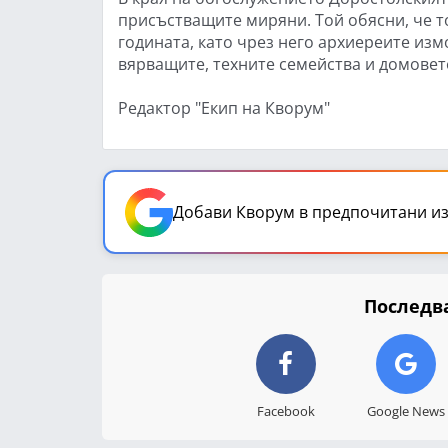
присъстващите миряни. Той обясни, че т
годината, като чрез него архиереите изм
вярващите, техните семейства и домовет
Редактор "Екип на Кворум"
Добави Кворум в предпочитани из
Последва
Facebook
Google News