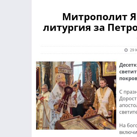
Митрополит Я
литургия за Петр
29 
Десетк
светит
покров
С праз
Дорост
апосто
светит
На бог
включи