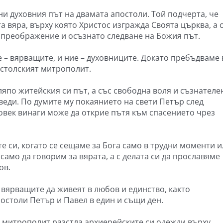
и духовния път на двамата апостоли. Той подчерта, че
а вяра, върху която Христос изгражда Своята църква, а 
 преображение и осъзнато следване на Божия път.
ие – вярващите, и ние – духовниците. Докато пребъдваме
остолският митрополит.
ляпо житейския си път, а със свободна воля и съзнателе
веди. По думите му покаянието на свети Петър след
човек винаги може да открие пътя към спасението чрез
те си, когато се сещаме за Бога само в трудни моменти 
само да говорим за вярата, а с делата си да прославяме
ов.
 вярващите да живеят в любов и единство, както
остоли Петър и Павел в един и същи ден.
 митрополит разстла архиерейските си одежди върху