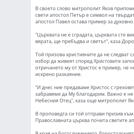
В своето слово митрополит Яков припомн
свети апостол Петър е символ на твърдат
апостол Павел остава пример за духовно
"Църквата не е сградата, църквата сте в
вярата, ще пребъдва и светът", каза Дор
Той призова християните да не следват с
избор да живеят според Христовите запо
отричането му от Христос е пример, че 
искрено разкаяние.
"И днес ние предаваме Христос с грехове
забравяме да Му благодарим. Важно е не 
Небесния Отец", каза още митрополит Як
В проповедта си той отправи призив към
Православната църква почита светите ап
В края на богослужението Доростолският