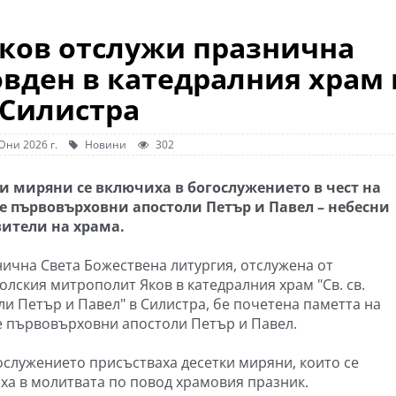
ков отслужи празнична
овден в катедралния храм 
Силистра
Юни 2026 г.
Новини
302
и миряни се включиха в богослужението в чест на
е първовърховни апостоли Петър и Павел – небесни
ители на храма.
нична Света Божествена литургия, отслужена от
олския митрополит Яков в катедралния храм "Св. св.
ли Петър и Павел" в Силистра, бе почетена паметта на
е първовърховни апостоли Петър и Павел.
ослужението присъстваха десетки миряни, които се
ха в молитвата по повод храмовия празник.