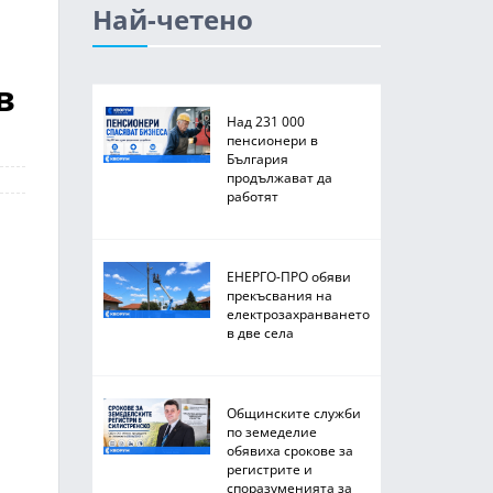
Най-четено
в
Над 231 000
пенсионери в
България
продължават да
работят
ЕНЕРГО-ПРО обяви
прекъсвания на
електрозахранването
в две села
Общинските служби
по земеделие
обявиха срокове за
регистрите и
споразуменията за