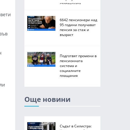
стопанската
2026/2027 година
свети
6642 пенсионери над
95 години получават
пенсия за стаж и
 във
възраст
н
Подготвят промени в
пенсионната
система и
социалните
плащания
или
Още новини
Съдът в Силистра: