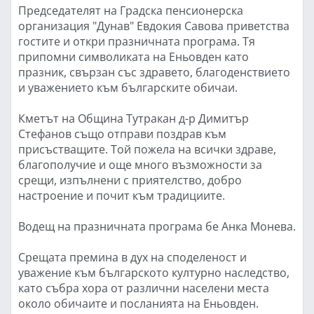
Председателят на Градска пенсионерска
организация "Дунав" Евдокия Савова приветства
гостите и откри празничната програма. Тя
припомни символиката на Еньовден като
празник, свързан със здравето, благоденствието
и уважението към българските обичаи.
Кметът на Община Тутракан д-р Димитър
Стефанов също отправи поздрав към
присъстващите. Той пожела на всички здраве,
благополучие и още много възможности за
срещи, изпълнени с приятелство, добро
настроение и почит към традициите.
Водещ на празничната програма бе Анка Монева.
Срещата премина в дух на споделеност и
уважение към българското културно наследство,
като събра хора от различни населени места
около обичаите и посланията на Еньовден.