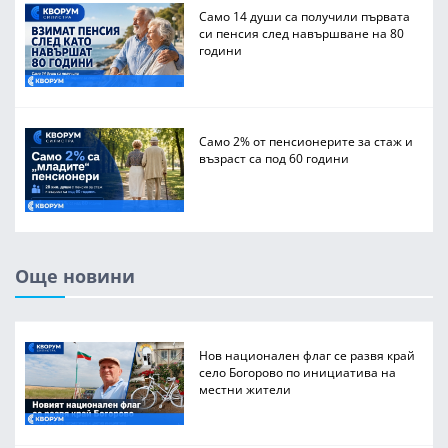
Само 14 души са получили първата
си пенсия след навършване на 80
години
Само 2% от пенсионерите за стаж и
възраст са под 60 години
Още новини
Нов национален флаг се развя край
село Богорово по инициатива на
местни жители