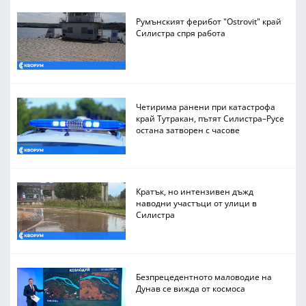
Румънският ферибот "Ostrovit" край
Силистра спря работа
Четирима ранени при катастрофа
край Тутракан, пътят Силистра–Русе
остана затворен с часове
Кратък, но интензивен дъжд
наводни участъци от улици в
Силистра
Безпрецедентното маловодие на
Дунав се вижда от космоса