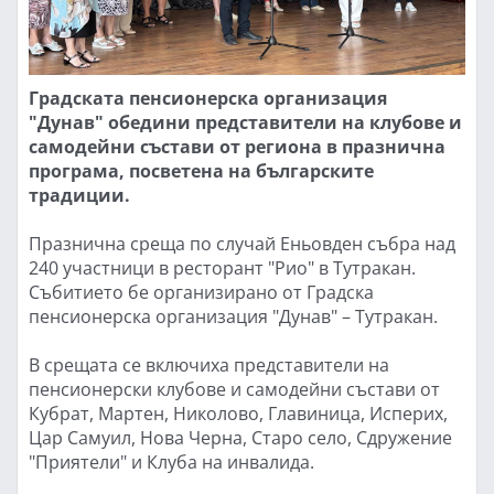
Градската пенсионерска организация
"Дунав" обедини представители на клубове и
самодейни състави от региона в празнична
програма, посветена на българските
традиции.
Празнична среща по случай Еньовден събра над
240 участници в ресторант "Рио" в Тутракан.
Събитието бе организирано от Градска
пенсионерска организация "Дунав" – Тутракан.
В срещата се включиха представители на
пенсионерски клубове и самодейни състави от
Кубрат, Мартен, Николово, Главиница, Исперих,
Цар Самуил, Нова Черна, Старо село, Сдружение
"Приятели" и Клуба на инвалида.