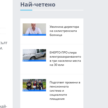
Най-четено
Уволниха директора
на силистренската
болница
жълт
и.
ЕНЕРГО-ПРО спира
електрозахранването
в три населени места
на 30 юли
Подготвят промени в
пенсионната
система и
социалните
плащания
най-