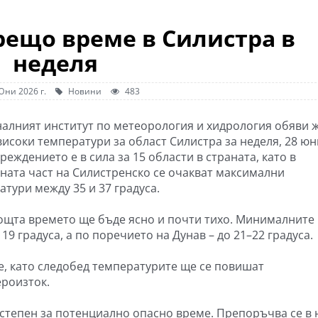
рещо време в Силистра в
неделя
Юни 2026 г.
Новини
483
алният институт по метеорология и хидрология обяви 
високи температури за област Силистра за неделя, 28 юн
еждението е в сила за 15 области в страната, като в
ната част на Силистренско се очакват максимални
атури между 35 и 37 градуса.
ощта времето ще бъде ясно и почти тихо. Минималните
19 градуса, а по поречието на Дунав – до 21–22 градуса.
, като следобед температурите ще се повишат
ероизток.
степен за потенциално опасно време. Препоръчва се в 