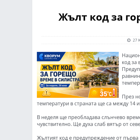
Жълт код за го
27 
Национ
код за 
Предупр
равнин
темпер
През н
температури в страната ще са между 14 и 
В неделя ще преобладава слънчево време
чувствително. Ще духа слаб вятър от сев
Жълтият код е предупреждение от първа 