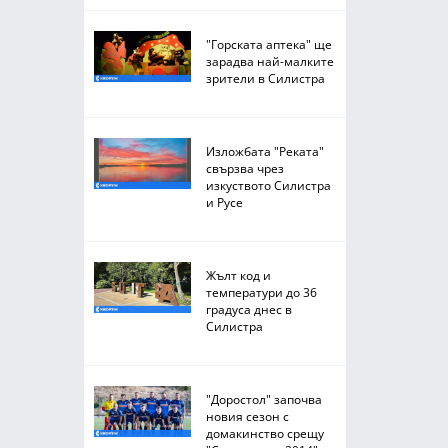
"Горската аптека" ще
зарадва най-малките
зрители в Силистра
Изложбата "Реката"
свързва чрез
изкуството Силистра
и Русе
Жълт код и
температури до 36
градуса днес в
Силистра
"Доростол" започва
новия сезон с
домакинство срещу