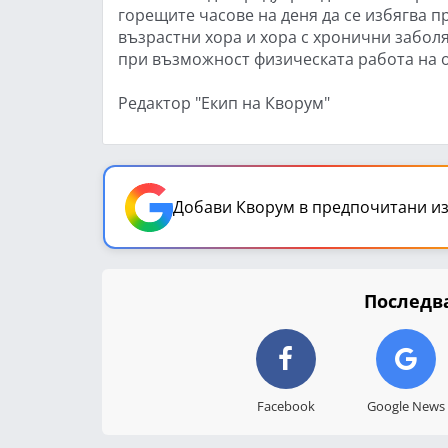
горещите часове на деня да се избягва п
възрастни хора и хора с хронични забол
при възможност физическата работа на о
Редактор "Екип на Кворум"
Добави Кворум в предпочитани из
Последва
Facebook
Google News