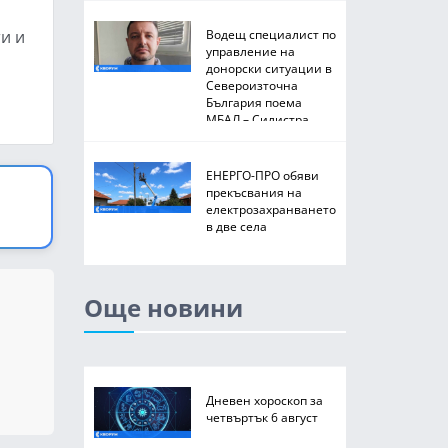
и и
Водещ специалист по
управление на
донорски ситуации в
Североизточна
България поема
МБАЛ – Силистра
ЕНЕРГО-ПРО обяви
прекъсвания на
електрозахранването
в две села
Още новини
Дневен хороскоп за
четвъртък 6 август