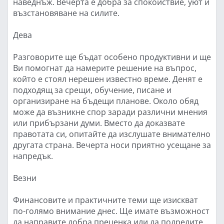
наведнъж. Вечерта е добра за спокойствие, уют и
възстановяване на силите.
Дева
Разговорите ще бъдат особено продуктивни и ще
Ви помогнат да намерите решение на въпрос,
който е стоял нерешен известно време. Денят е
подходящ за срещи, обучение, писане и
организиране на бъдещи планове. Около обяд
може да възникне спор заради различни мнения
или прибързани думи. Вместо да доказвате
правотата си, опитайте да изслушате внимателно
другата страна. Вечерта носи приятно усещане за
напредък.
Везни
Финансовите и практичните теми ще изискват
по-голямо внимание днес. Ще имате възможност
да направите добра преценка или да подредите