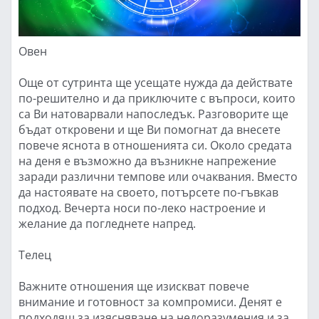
Овен
Още от сутринта ще усещате нужда да действате
по-решително и да приключите с въпроси, които
са Ви натоварвали напоследък. Разговорите ще
бъдат откровени и ще Ви помогнат да внесете
повече яснота в отношенията си. Около средата
на деня е възможно да възникне напрежение
заради различни темпове или очаквания. Вместо
да настоявате на своето, потърсете по-гъвкав
подход. Вечерта носи по-леко настроение и
желание да погледнете напред.
Телец
Важните отношения ще изискват повече
внимание и готовност за компромиси. Денят е
подходящ за изясняване на недоразумения и за