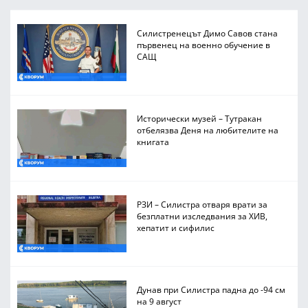
Силистренецът Димо Савов стана
първенец на военно обучение в
САЩ
Исторически музей – Тутракан
отбелязва Деня на любителите на
книгата
РЗИ – Силистра отваря врати за
безплатни изследвания за ХИВ,
хепатит и сифилис
Дунав при Силистра падна до -94 см
на 9 август