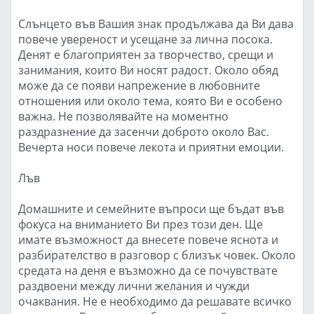
Слънцето във Вашия знак продължава да Ви дава
повече увереност и усещане за лична посока.
Денят е благоприятен за творчество, срещи и
занимания, които Ви носят радост. Около обяд
може да се появи напрежение в любовните
отношения или около тема, която Ви е особено
важна. Не позволявайте на моментно
раздразнение да засенчи доброто около Вас.
Вечерта носи повече лекота и приятни емоции.
Лъв
Домашните и семейните въпроси ще бъдат във
фокуса на вниманието Ви през този ден. Ще
имате възможност да внесете повече яснота и
разбирателство в разговор с близък човек. Около
средата на деня е възможно да се почувствате
раздвоени между лични желания и чужди
очаквания. Не е необходимо да решавате всичко