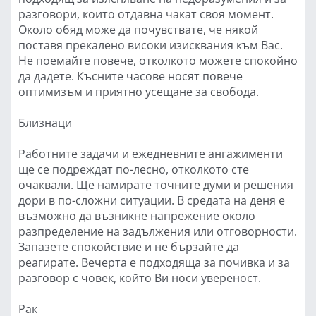
разговори, които отдавна чакат своя момент.
Около обяд може да почувствате, че някой
поставя прекалено високи изисквания към Вас.
Не поемайте повече, отколкото можете спокойно
да дадете. Късните часове носят повече
оптимизъм и приятно усещане за свобода.
Близнаци
Работните задачи и ежедневните ангажименти
ще се подреждат по-лесно, отколкото сте
очаквали. Ще намирате точните думи и решения
дори в по-сложни ситуации. В средата на деня е
възможно да възникне напрежение около
разпределение на задължения или отговорности.
Запазете спокойствие и не бързайте да
реагирате. Вечерта е подходяща за почивка и за
разговор с човек, който Ви носи увереност.
Рак