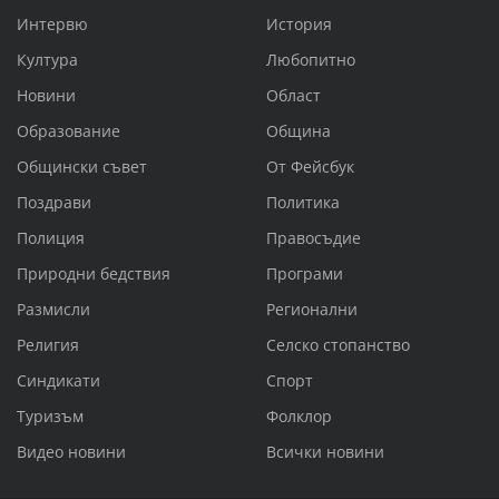
Интервю
История
Култура
Любопитно
Новини
Област
Образование
Община
Общински съвет
От Фейсбук
Поздрави
Политика
Полиция
Правосъдие
Природни бедствия
Програми
Размисли
Регионални
Религия
Селско стопанство
Синдикати
Спорт
Туризъм
Фолклор
Видео новини
Всички новини