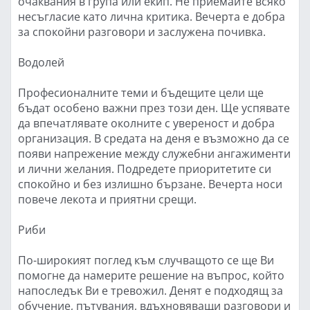
очаквания в група или екип. Не приемайте всяко
несъгласие като лична критика. Вечерта е добра
за спокойни разговори и заслужена почивка.
Водолей
Професионалните теми и бъдещите цели ще
бъдат особено важни през този ден. Ще успявате
да впечатлявате околните с увереност и добра
организация. В средата на деня е възможно да се
появи напрежение между служебни ангажименти
и лични желания. Подредете приоритетите си
спокойно и без излишно бързане. Вечерта носи
повече лекота и приятни срещи.
Риби
По-широкият поглед към случващото се ще Ви
помогне да намерите решение на въпрос, който
напоследък Ви е тревожил. Денят е подходящ за
обучение, пътувания, вдъхновяващи разговори и