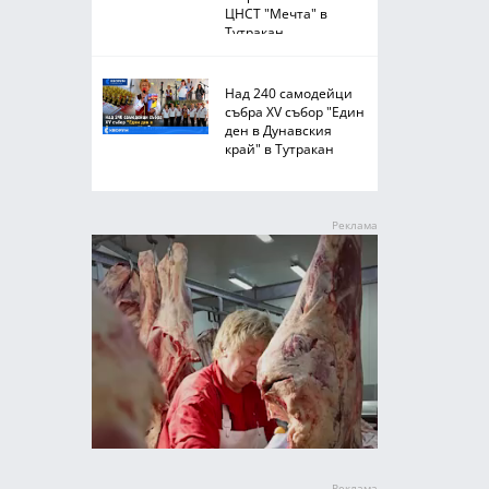
ЦНСТ "Мечта" в
Тутракан
Над 240 самодейци
събра XV събор "Един
ден в Дунавския
край" в Тутракан