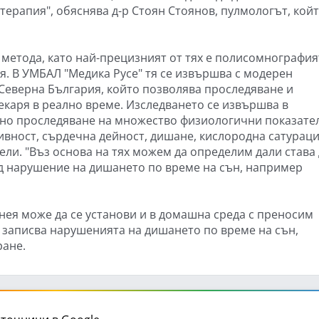
терапия", обяснява д-р Стоян Стоянов, пулмологът, кой
 метода, като най-прецизният от тях е полисомнографият
я. В УМБАЛ "Медика Русе" тя се извършва с модерен
 Северна България, който позволява проследяване и
екаря в реално време. Изследването се извършва в
но проследяване на множество физиологични показате
ивност, сърдечна дейност, дишане, кислородна сатураци
ели. "Въз основа на тях можем да определим дали става
ид нарушение на дишането по време на сън, например
нея може да се установи и в домашна среда с преносим
 записва нарушенията на дишането по време на сън,
ране.