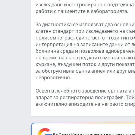
изследване и контролирано с подходяща 
работи с пациентите в лабораторията.
За диагностика се използват два основни
златен стандарт при изследването на сън
полисомнограф, единствен от този тип в
интерпретация на записаните данни от л
болнична среда и позволява едновремен
по време на сън, сред които мозъчна акт
хъркане, въздушен поток и други показат
за обструктивна сънна апнея или друг в
неврологично.
Освен в лечебното заведение сънната ап
апарат за респираторна полиграфия. Той
включително епизодите на неговото спи