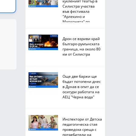
кукленият театър в
Силистра участва
във фестивала
"Арлекино и
Марионета" по
Южното Черноморие
Дрон се взриви край
българо-румънската
граница, на около 80
км от Силистра
Още две баржи ще
бъдат потопени днес
в Дунав в опит да се
осигури работата на
АЕЦ "Черна вода"
Инспектори от Детска
педагогическа стая
проведоха среща с
потребители на