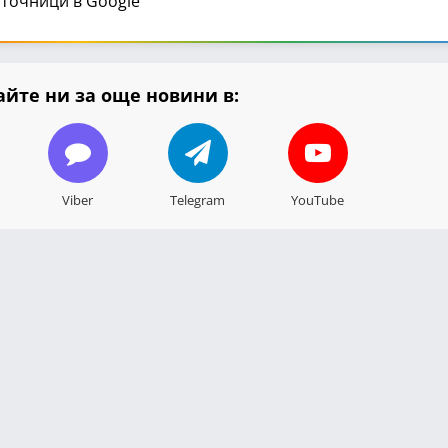
точници в Google
йте ни за още новини в:
Viber
Telegram
YouTube