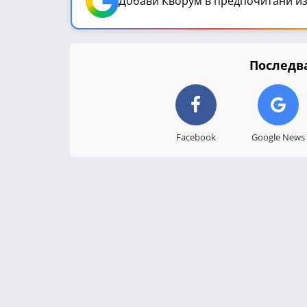
Добави Кворум в предпочитани из
Последва
Facebook
Google News