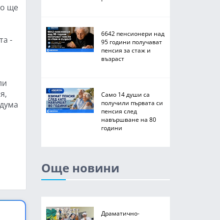
то ще
6642 пенсионери над
а -
95 години получават
пенсия за стаж и
възраст
ли
я,
Само 14 души са
получили първата си
 дума
пенсия след
навършване на 80
години
Още новини
Драматично-