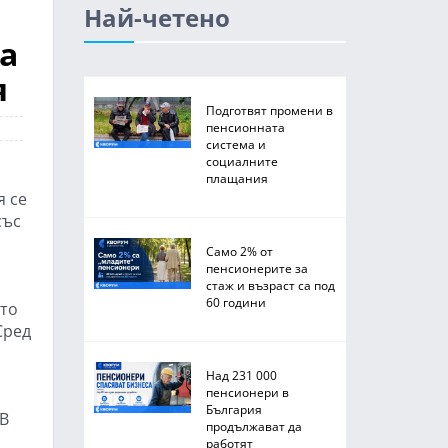
Най-четено
а
я
Подготвят промени в
пенсионната
система и
социалните
плащания
я се
със
Само 2% от
пенсионерите за
стаж и възраст са под
60 години
ето
Сред
Над 231 000
пенсионери в
България
 В
продължават да
работят