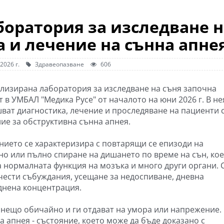
оратория за изследване н
а и лечение на сънна апне
2026 г.
Здравеопазване
606
лизирана лаборатория за изследване на съня започна
 в УМБАЛ "Медика Русе" от началото на юни 2026 г. В не
ват диагностика, лечение и проследяване на пациенти 
ие за обструктивна сънна апнея.
нието се характеризира с повтарящи се епизоди на
но или пълно спиране на дишането по време на сън, ко
а нормалната функция на мозъка и много други органи. 
 чести събуждания, усещане за недоспиване, дневна
днена концентрация.
 нещо обичайно и ги отдават на умора или напрежение.
а апнея - състояние, което може да бъде доказано с