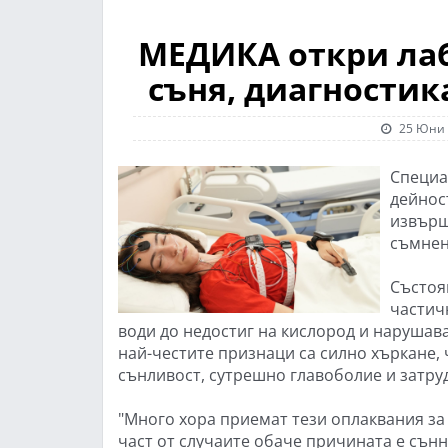
МЕДИКА откри лаб
съня, диагностик
25 Юни 
Специа
дейност
извърш
съмнен
Състоя
частич
води до недостиг на кислород и нарушав
най-честите признаци са силно хъркане,
сънливост, сутрешно главоболие и затру
"Много хора приемат тези оплаквания за
част от случаите обаче причината е сънн