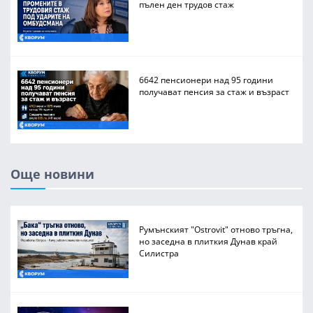
пълен ден трудов стаж
6642 пенсионери над 95 години
получават пенсия за стаж и възраст
Още новини
Румънският "Ostrovit" отново тръгна,
но заседна в плиткия Дунав край
Силистра