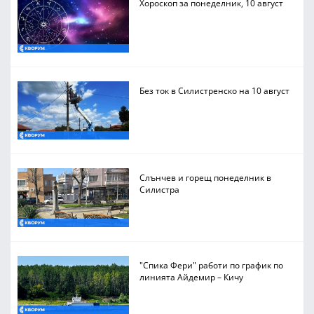
Хороскоп за понеделник, 10 август
Без ток в Силистренско на 10 август
Слънчев и горещ понеделник в
Силистра
"Спика Фери" работи по график по
линията Айдемир – Кичу