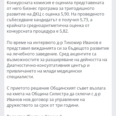
Конкурсната комисия е оценила представената
от него бизнес програма за тригодишното
развитие на ДКЦ с оценка 5,90. На проведеното
събеседване кандидатът е получил 5,73, а
крайната средноаритметична оценка от
конкурсната процедура е 5,82.
По време на интервюто д-р Тихомир Иванов е
представил вижданията си за бъдещото развитие
на лечебното заведение. Сред акцентите са
възможностите за разширяване на дейността на
Диагностично-консултативния център и
привличането на млади медицински
специалисти.
С приетото решение Общинският съвет възлага
на кмета на Община Силистра да сключи с д-р
Иванов нов договор за управление на
дружеството за срок от три години.