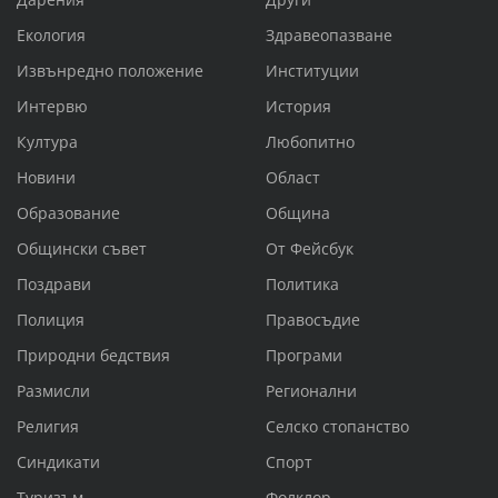
Екология
Здравеопазване
Извънредно положение
Институции
Интервю
История
Култура
Любопитно
Новини
Област
Образование
Община
Общински съвет
От Фейсбук
Поздрави
Политика
Полиция
Правосъдие
Природни бедствия
Програми
Размисли
Регионални
Религия
Селско стопанство
Синдикати
Спорт
Туризъм
Фолклор