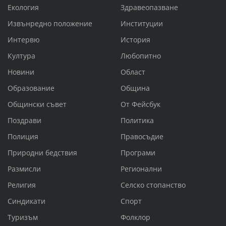
Екология
Здравеопазване
Извънредно положение
Институции
Интервю
История
Култура
Любопитно
Новини
Област
Образование
Община
Общински съвет
От Фейсбук
Поздрави
Политика
Полиция
Правосъдие
Природни бедствия
Програми
Размисли
Регионални
Религия
Селско стопанство
Синдикати
Спорт
Туризъм
Фолклор