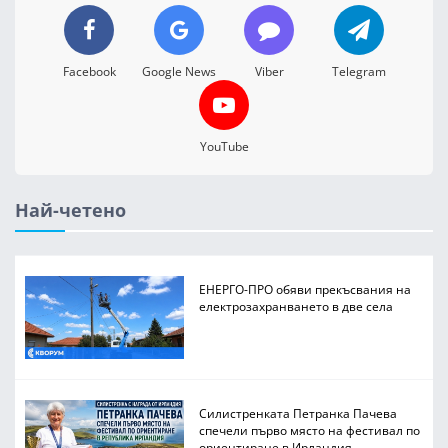
Facebook
Google News
Viber
Telegram
YouTube
Най-четено
ЕНЕРГО-ПРО обяви прекъсвания на
електрозахранването в две села
Силистренката Петранка Пачева
спечели първо място на фестивал по
ориентиране в Ирландия