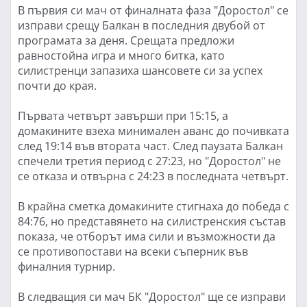
В първия си мач от финалната фаза "Доростол" се
изправи срещу Балкан в последния двубой от
програмата за деня. Срещата предложи
равностойна игра и много битка, като
силистренци запазиха шансовете си за успех
почти до края.
Първата четвърт завърши при 15:15, а
домакините взеха минимален аванс до почивката
след 19:14 във втората част. След паузата Балкан
спечели третия период с 27:23, но "Доростол" не
се отказа и отвърна с 24:23 в последната четвърт.
В крайна сметка домакините стигнаха до победа с
84:76, но представянето на силистренския състав
показа, че отборът има сили и възможности да
се противопостави на всеки съперник във
финалния турнир.
В следващия си мач БК "Доростол" ще се изправи