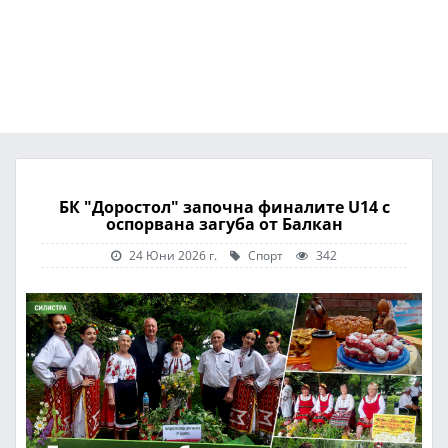
БК "Доростол" започна финалите U14 с
оспорвана загуба от Балкан
24 Юни 2026 г.
Спорт
342