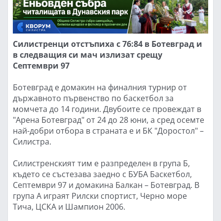
Силистренци отстъпиха с 76:84 в Ботевград и
в следващия си мач излизат срещу
Септември 97
Ботевград е домакин на финалния турнир от
държавното първенство по баскетбол за
момчета до 14 години. Двубоите се провеждат в
"Арена Ботевград" от 24 до 28 юни, а сред осемте
най-добри отбора в страната е и БК "Доростол" –
Силистра.
Силистренският тим е разпределен в група Б,
където се състезава заедно с БУБА Баскетбол,
Септември 97 и домакина Балкан – Ботевград. В
група А играят Рилски спортист, Черно море
Тича, ЦСКА и Шампион 2006.