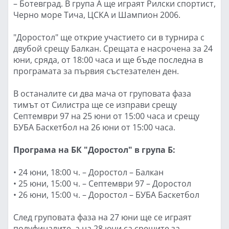
– Ботевград. В група А ще играят Рилски спортист,
Черно море Тича, ЦСКА и Шампион 2006.
"Доростол" ще открие участието си в турнира с
двубой срещу Балкан. Срещата е насрочена за 24
юни, сряда, от 18:00 часа и ще бъде последна в
програмата за първия състезателен ден.
В останалите си два мача от груповата фаза
тимът от Силистра ще се изправи срещу
Септември 97 на 25 юни от 15:00 часа и срещу
БУБА Баскетбол на 26 юни от 15:00 часа.
Програма на БК "Доростол" в група Б:
• 24 юни, 18:00 ч. – Доростол – Балкан
• 25 юни, 15:00 ч. – Септември 97 – Доростол
• 26 юни, 15:00 ч. – Доростол – БУБА Баскетбол
След груповата фаза на 27 юни ще се играят
полуфиналите, а на 28 юни са срещите за