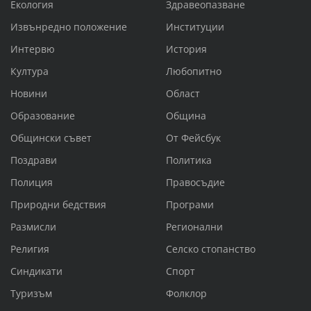
Екология
Здравеопазване
Извънредно положение
Институции
Интервю
История
Култура
Любопитно
Новини
Област
Образование
Община
Общински съвет
От Фейсбук
Поздрави
Политика
Полиция
Правосъдие
Природни бедствия
Програми
Размисли
Регионални
Религия
Селско стопанство
Синдикати
Спорт
Туризъм
Фолклор