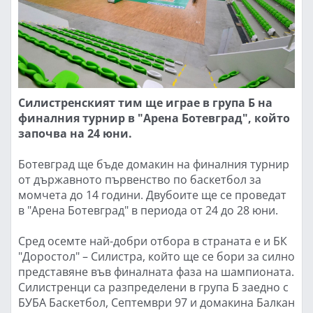
Силистренският тим ще играе в група Б на
финалния турнир в "Арена Ботевград", който
започва на 24 юни.
Ботевград ще бъде домакин на финалния турнир
от държавното първенство по баскетбол за
момчета до 14 години. Двубоите ще се проведат
в "Арена Ботевград" в периода от 24 до 28 юни.
Сред осемте най-добри отбора в страната е и БК
"Доростол" – Силистра, който ще се бори за силно
представяне във финалната фаза на шампионата.
Силистренци са разпределени в група Б заедно с
БУБА Баскетбол, Септември 97 и домакина Балкан