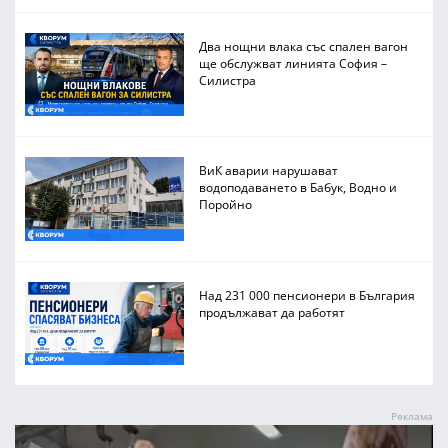
Два нощни влака със спален вагон
ще обслужват линията София –
Силистра
ВиК аварии нарушават
водоподаването в Бабук, Водно и
Поройно
Над 231 000 пенсионери в България
продължават да работят