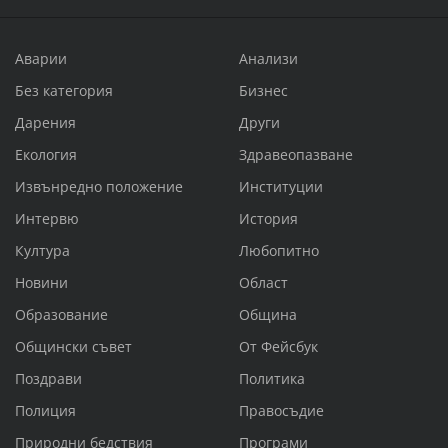
Аварии
Анализи
Без категория
Бизнес
Дарения
Други
Екология
Здравеопазване
Извънредно положение
Институции
Интервю
История
Култура
Любопитно
Новини
Област
Образование
Община
Общински съвет
От Фейсбук
Поздрави
Политика
Полиция
Правосъдие
Природни бедствия
Програми