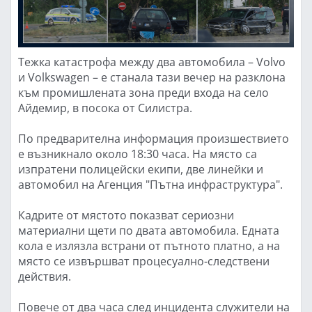
Тежка катастрофа между два автомобила – Volvo
и Volkswagen – е станала тази вечер на разклона
към промишлената зона преди входа на село
Айдемир, в посока от Силистра.
По предварителна информация произшествието
е възникнало около 18:30 часа. На място са
изпратени полицейски екипи, две линейки и
автомобил на Агенция "Пътна инфраструктура".
Кадрите от мястото показват сериозни
материални щети по двата автомобила. Едната
кола е излязла встрани от пътното платно, а на
място се извършват процесуално-следствени
действия.
Повече от два часа след инцидента служители на