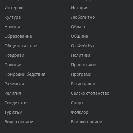
Интервю
История
Култура
Любопитно
Новини
Област
Образование
Община
Общински съвет
От Фейсбук
Поздрави
Политика
Полиция
Правосъдие
Природни бедствия
Програми
Размисли
Регионални
Религия
Селско стопанство
Синдикати
Спорт
Туризъм
Фолклор
Видео новини
Всички новини