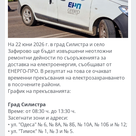
На 22 юни 2026 г. в град Силистра и село
Зафирово ще бъдат извършени неотложни
ремонтни дейности по съоръженията за
доставка на електроенергия, съобщават от
ЕНЕРГО-ПРО. В резултат на това се очакват
временни прекъсвания на електрозахранването
в посочените райони.
График на прекъсванията:
Град Силистра
Време: от 08:30 ч. до 13:30 ч.
Засегнати зони и адреси:
• ул. "Одеса" № 6, № 8А, № 8Б, № 10А, № 10Б и № 12;
• ул. "Тимок" № 1, № 3 и № 5.