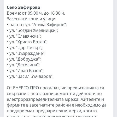
Село Зафирово
Време: от 09:00 ч. до 16:30 ч.
Засегнати зони и улици:
• част от ул. "Атила Зафиров";
• ул. "Богдан Хмелницки";
• ул. "Славянска";
• ул. "Христо Ботев";
• ул. "Цар Петър";
• ул. "Възраждане";
• ул. "Добруджа";
• ул. "Детелина";
• ул. "Иван Вазов";
• ул. "Васил Бъчваров".
От ЕНЕРГО-ПРО посочват, че прекъсванията са
свързани с неотложни ремонтни дейности по
електроразпределителната мрежа. Жителите и
фирмите в засегнатите райони е необходимо да
предприемат предварителни мерки, когато
разчитат на електрически уреди, системи за