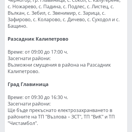
с. Ножарево, с. Падина, с. Подлес, с. Листец, с.
Вълкан, с. Зебил, с. Звенимир, с. Зарица, с.
Зафирово, с. Коларово, с. Дичево, с. Суходол и с.
Бащино.
Разсадник Калипетрово
Време: от 09:00 до 17:00 ч.
Засегнати райони:
Възможни смущения в района на Разсадник
Калипетрово.
Град Главиница
Време: от 09:30 до 16:30 ч.
Засегнати райони:
Ще бъде прекъснато електрозахранването в
районите на ТП "Възлова – ЗСТ", ТП "ВиК" и ТП
"Чистамбол".