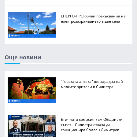
ЕНЕРГО-ПРО обяви прекъсвания на
електрозахранването в две села
Още новини
"Горската аптека" ще зарадва най-
малките зрители в Силистра
Етичната комисия към Общински
съвет – Силистра отказа да
санкционира Свилен Димитров