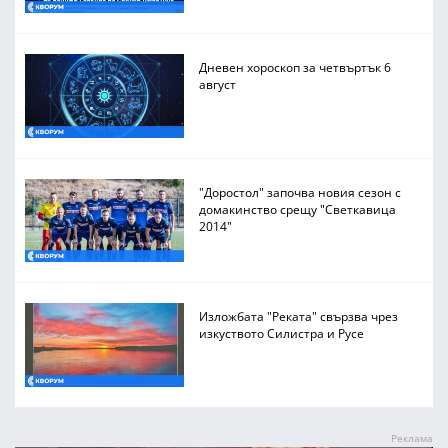
Дневен хороскоп за четвъртък 6
август
"Доростол" започва новия сезон с
домакинство срещу "Светкавица
2014"
Изложбата "Реката" свързва чрез
изкуството Силистра и Русе