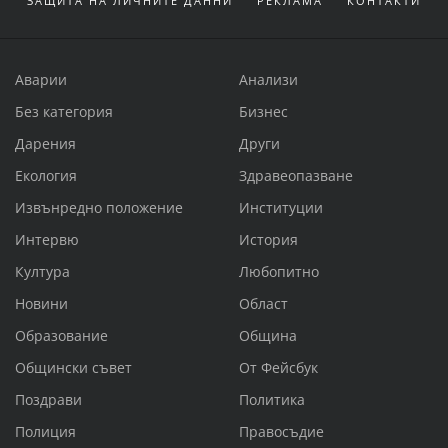
ЗАЩИТА НА ЛИЧНИТЕ ДАННИ
РЕКЛАМА
КОНТАКТИ
Аварии
Анализи
Без категория
Бизнес
Дарения
Други
Екология
Здравеопазване
Извънредно положение
Институции
Интервю
История
Култура
Любопитно
Новини
Област
Образование
Община
Общински съвет
От Фейсбук
Поздрави
Политика
Полиция
Правосъдие