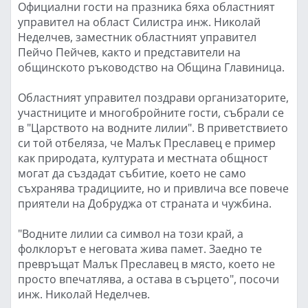
Официални гости на празника бяха областният
управител на област Силистра инж. Николай
Неделчев, заместник областният управител
Пейчо Пейчев, както и представители на
общинското ръководство на Община Главиница.
Областният управител поздрави организаторите,
участниците и многобройните гости, събрали се
в "Царството на водните лилии". В приветствието
си той отбеляза, че Малък Преславец е пример
как природата, културата и местната общност
могат да създадат събитие, което не само
съхранява традициите, но и привлича все повече
приятели на Добруджа от страната и чужбина.
"Водните лилии са символ на този край, а
фолклорът е неговата жива памет. Заедно те
превръщат Малък Преславец в място, което не
просто впечатлява, а остава в сърцето", посочи
инж. Николай Неделчев.