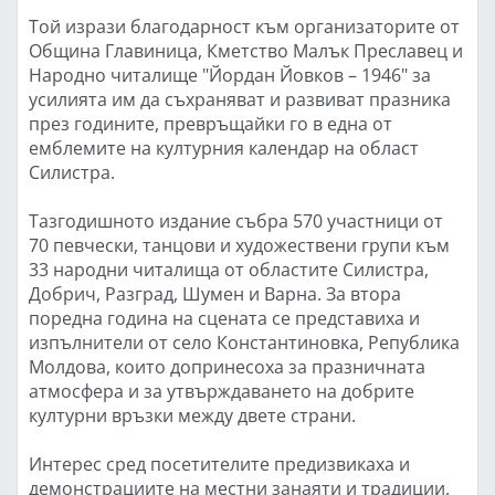
Той изрази благодарност към организаторите от
Община Главиница, Кметство Малък Преславец и
Народно читалище "Йордан Йовков – 1946" за
усилията им да съхраняват и развиват празника
през годините, превръщайки го в една от
емблемите на културния календар на област
Силистра.
Тазгодишното издание събра 570 участници от
70 певчески, танцови и художествени групи към
33 народни читалища от областите Силистра,
Добрич, Разград, Шумен и Варна. За втора
поредна година на сцената се представиха и
изпълнители от село Константиновка, Република
Молдова, които допринесоха за празничната
атмосфера и за утвърждаването на добрите
културни връзки между двете страни.
Интерес сред посетителите предизвикаха и
демонстрациите на местни занаяти и традиции.