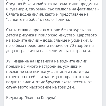
Сред тях бяха изработка на тематични предмети
и сувенири, свързани със символа на фестивала –
бялата водна лилия, както и представяне на
"сачките на баба" от село Попина.
Съпътстваща проява отново бе конкурсът за
детска рисунка и приложно изкуство "Царството
на водните лилии – вода, слънце и усмивки". В
него бяха представени повече от 70 творби на
деца от различни населени места в страната.
XVII издание на Празника на водните лилии
премина с много настроение, усмивки и
послание към всички участници и гости – да
отнесат със себе си частица от красотата на
водните лилии, от добруджанската песен и от
слънчевото настроение на този ден.
Редактор "Екип на Кворум"