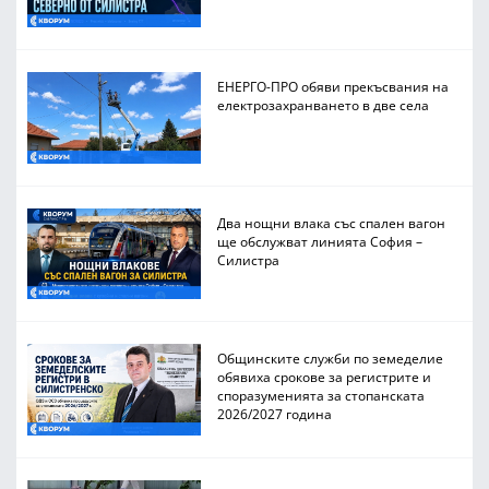
ЕНЕРГО-ПРО обяви прекъсвания на
електрозахранването в две села
Два нощни влака със спален вагон
ще обслужват линията София –
Силистра
Общинските служби по земеделие
обявиха срокове за регистрите и
споразуменията за стопанската
2026/2027 година