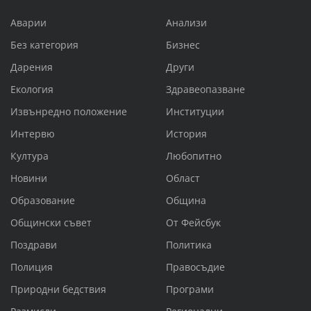
Аварии
Анализи
Без категория
Бизнес
Дарения
Други
Екология
Здравеопазване
Извънредно положение
Институции
Интервю
История
Култура
Любопитно
Новини
Област
Образование
Община
Общински съвет
От Фейсбук
Поздрави
Политика
Полиция
Правосъдие
Природни бедствия
Програми