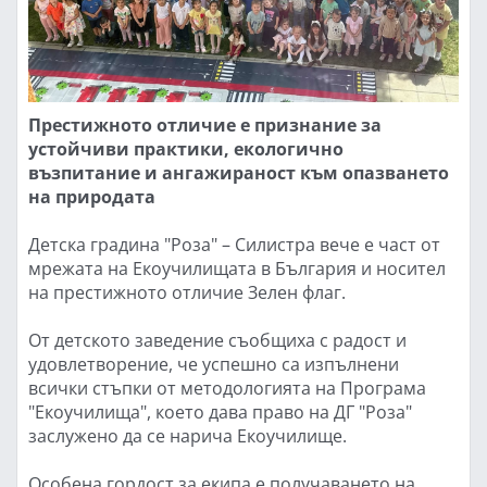
Престижното отличие е признание за
устойчиви практики, екологично
възпитание и ангажираност към опазването
на природата
Детска градина "Роза" – Силистра вече е част от
мрежата на Екоучилищата в България и носител
на престижното отличие Зелен флаг.
От детското заведение съобщиха с радост и
удовлетворение, че успешно са изпълнени
всички стъпки от методологията на Програма
"Екоучилища", което дава право на ДГ "Роза"
заслужено да се нарича Екоучилище.
Особена гордост за екипа е получаването на