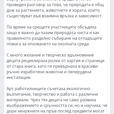
проведен разговор за това, че природата е общ
дом за растенията, животните и хората, които
съществуват във взаимна връзка и зависимост.
По време на срещите участниците обсъдиха
защо е важно да пазим природата чиста и как
правилното разделно събиране на отпадъците
помага за опазването на околната среда.
С много желание и творческо вдъхновение
децата рециклираха ролки от хартия и страници
от стара книга, като ги превърнаха в красиви
ръчно изработени животни и пеперудена
инсталация.
Арт работилниците съчетаха екологично
възпитание, творчество и работа с различни
материали. Чрез тях децата не само развиха
въображението и сръчността си, но и научиха, че
дори ненужните на пръв поглед предмети могат