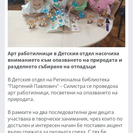
Арт работилници в Детския отдел насочиха
вниманието към опазването на природата и
разделното събиране на отпадъци
В Детския отдел на Регионална библиотека
"Партений Павлович" – Силистра се проведоха
арт работилници, посветени на опазването на
природата.
В рамките на два последователни дни децата
участваха в творчески занимания, чрез които по
достъпен и интересен начин бе поставен акцент
върху грижата за околната среда. С тях бе