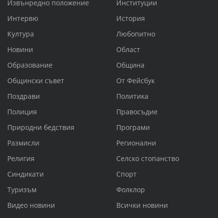
Извънредно положение
Институции
Интервю
История
Култура
Любопитно
Новини
Област
Образование
Община
Общински съвет
От Фейсбук
Поздрави
Политика
Полиция
Правосъдие
Природни бедствия
Програми
Размисли
Регионални
Религия
Селско стопанство
Синдикати
Спорт
Туризъм
Фолклор
Видео новини
Всички новини