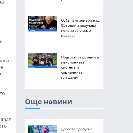
за
6642 пенсионери над
95 години получават
пенсия за стаж и
а
възраст
а
Подготвят промени в
каса
пенсионната
 е
система и
социалните
о
плащания
то
Още новини
зяват
ото
Доростол допусна