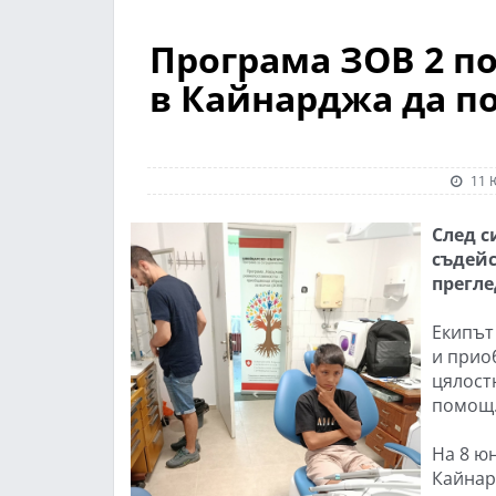
Програма ЗОВ 2 по
в Кайнарджа да п
11 
След с
съдейс
прегле
Екипът
и прио
цялост
помощ
На 8 ю
Кайнар