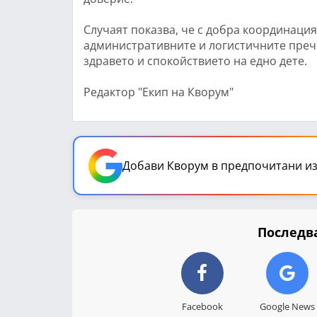
Случаят показва, че с добра координаци
административните и логистичните пречк
здравето и спокойствието на едно дете.
Редактор "Екип на Кворум"
Добави Кворум в предпочитани из
Последва
Facebook
Google News