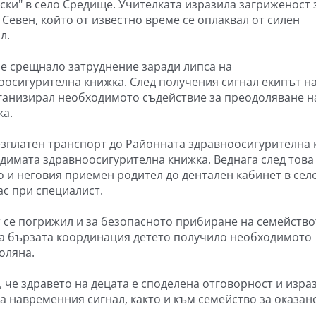
ски" в село Средище. Учителката изразила загриженост 
 Севен, който от известно време се оплаквал от силен
л.
 е срещнало затруднение заради липса на
оосигурителна книжка. След получения сигнал екипът н
рганизирал необходимото съдействие за преодоляване н
ка.
езплатен транспорт до Районната здравноосигурителна 
одимата здравноосигурителна книжка. Веднага след това
 и неговия приемен родител до дентален кабинет в сел
с при специалист.
 се погрижил и за безопасното прибиране на семейство
на бързата координация детето получило необходимото
оляна.
 че здравето на децата е споделена отговорност и изра
а навременния сигнал, както и към семейство за оказан