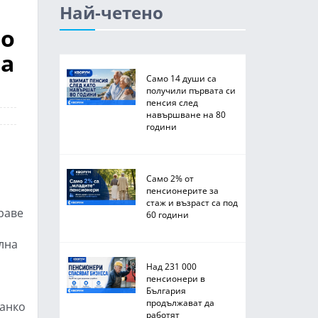
Най-четено
во
на
Само 14 души са
получили първата си
пенсия след
навършване на 80
години
Само 2% от
пенсионерите за
стаж и възраст са под
раве
60 години
лна
Над 231 000
пенсионери в
България
продължават да
Цанко
работят