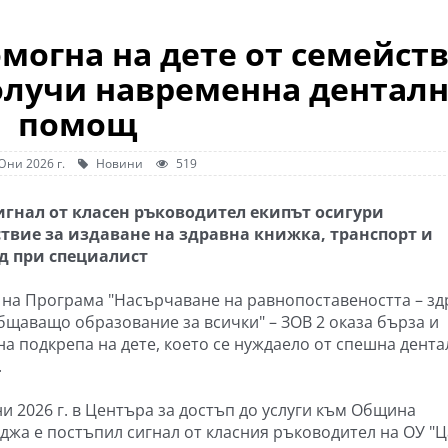
могна на дете от семейст
олучи навременна дентал
помощ
Юни 2026 г.
Новини
519
игнал от класен ръководител екипът осигури
твие за издаване на здравна книжка, транспорт и
д при специалист
 на Програма "Насърчаване на равнопоставеността – зд
бщаващо образование за всички" – ЗОВ 2 оказа бърза и
на подкрепа на дете, което се нуждаело от спешна дента
.
ни 2026 г. в Центъра за достъп до услуги към Община
джа е постъпил сигнал от класния ръководител на ОУ "