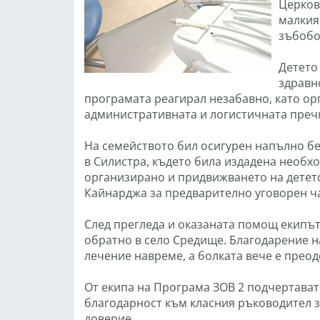
Церков
малкия
зъбобо
Детето
здравн
програмата реагирал незабавно, като о
административната и логистичната преч
На семейството бил осигурен напълно б
в Силистра, където била издадена необх
организирано и придвижването на детето
Кайнарджа за предварително уговорен ча
След прегледа и оказаната помощ екипът
обратно в село Средище. Благодарение 
лечение навреме, а болката вече е преод
От екипа на Програма ЗОВ 2 подчертават,
благодарност към класния ръководител з
доверие.