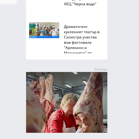
АЕЦ "Черна вода"
Драматично-
кукленият театър в
Силистра участва
във фестивала
"Арлекино и
Марионета" по
Южното Черноморие