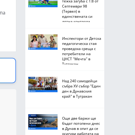
тежка загуба с 1:8 от
Септември 98
(Тервел) в
епа
единствената си
лятна контрола
Инспектори от Детска
педагогическа стая
проведоха среща с
потребители на
ЦНСТ "Мечта" в
Тутракан
Над 240 самодейци
събра XV събор "Един
ден в Дунавския
край" в Тутракан
Още две баржи ще
бъдат потопени днес
в Дунав в опит да се
осигури работата на