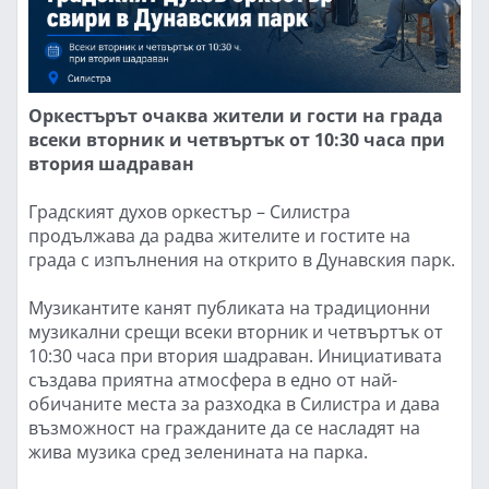
Оркестърът очаква жители и гости на града
всеки вторник и четвъртък от 10:30 часа при
втория шадраван
Градският духов оркестър – Силистра
продължава да радва жителите и гостите на
града с изпълнения на открито в Дунавския парк.
Музикантите канят публиката на традиционни
музикални срещи всеки вторник и четвъртък от
10:30 часа при втория шадраван. Инициативата
създава приятна атмосфера в едно от най-
обичаните места за разходка в Силистра и дава
възможност на гражданите да се насладят на
жива музика сред зеленината на парка.