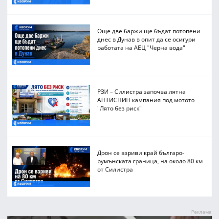
Още две баржи ще бъдат потопени
днес в Дунав в опит да се осигури
работата на АЕЦ "Черна вода"
РЗИ – Силистра започва лятна
АНТИСПИН кампания под мотото
"Лято без риск"
Дрон се взриви край българо-
румънската граница, на около 80 км
от Силистра