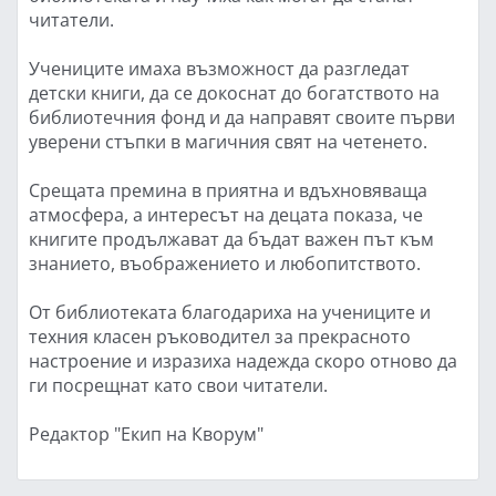
читатели.
Учениците имаха възможност да разгледат
детски книги, да се докоснат до богатството на
библиотечния фонд и да направят своите първи
уверени стъпки в магичния свят на четенето.
Срещата премина в приятна и вдъхновяваща
атмосфера, а интересът на децата показа, че
книгите продължават да бъдат важен път към
знанието, въображението и любопитството.
От библиотеката благодариха на учениците и
техния класен ръководител за прекрасното
настроение и изразиха надежда скоро отново да
ги посрещнат като свои читатели.
Редактор "Екип на Кворум"