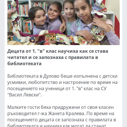
Децата от 1. "в" клас научиха как се става
читател и се запознаха с правилата в
библиотеката
Библиотеката в Дулово беше изпълнена с детски
усмивки, любопитство и настроение по време на
посещението на ученици от 1. "в" клас на СУ
"Васил Левски".
Малките гости бяха придружени от своя класен
ръководител г-жа Жанета Кралева. По време на
посещението децата се запознаха с правилата в
библиотеката и научиха как могат да станат