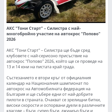
АКС "Тони Старт" – Силистра с най-
многобройно участие на автокрос "Попово"
2026
АКС "Тони Старт" – Силистра ще бъде сред
клубовете с най-сериозно присъствие на
автокрос "Попово" 2026, който ще се проведе на
13 и 14 юни на пистата край града.
Състезанието е втори кръг от официалния
календар на Националния шампионат по
автокрос на Автомобилната федерация на
България и ще събере едни от най-добрите
пилоти в страната. Очакват се зрелищни битки,
високи скорости и оспорвани дуели в различните
класове – бъги, супер бъги, джуниър бъги и