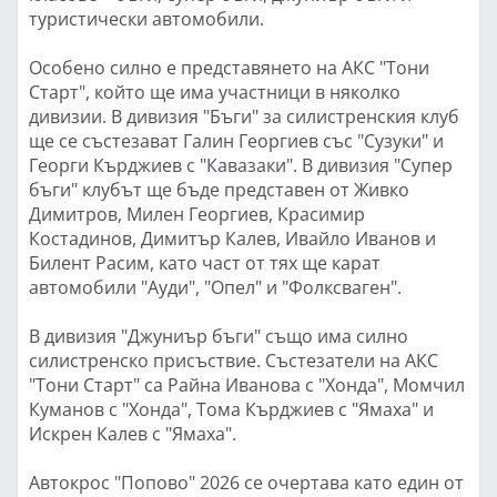
туристически автомобили.
Особено силно е представянето на АКС "Тони
Старт", който ще има участници в няколко
дивизии. В дивизия "Бъги" за силистренския клуб
ще се състезават Галин Георгиев със "Сузуки" и
Георги Кърджиев с "Кавазаки". В дивизия "Супер
бъги" клубът ще бъде представен от Живко
Димитров, Милен Георгиев, Красимир
Костадинов, Димитър Калев, Ивайло Иванов и
Билент Расим, като част от тях ще карат
автомобили "Ауди", "Опел" и "Фолксваген".
В дивизия "Джуниър бъги" също има силно
силистренско присъствие. Състезатели на АКС
"Тони Старт" са Райна Иванова с "Хонда", Момчил
Куманов с "Хонда", Тома Кърджиев с "Ямаха" и
Искрен Калев с "Ямаха".
Автокрос "Попово" 2026 се очертава като един от