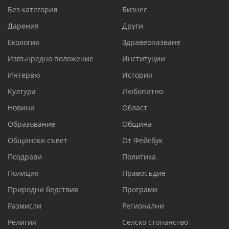
Без категория
Бизнес
Дарения
Други
Екология
Здравеопазване
Извънредно положение
Институции
Интервю
История
Култура
Любопитно
Новини
Област
Образование
Община
Общински съвет
От Фейсбук
Поздрави
Политика
Полиция
Правосъдие
Природни бедствия
Програми
Размисли
Регионални
Религия
Селско стопанство