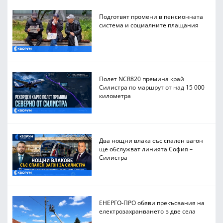
Подготвят промени в пенсионната
система и социалните плащания
Полет NCR820 премина край
Силистра по маршрут от над 15 000
километра
Два нощни влака със спален вагон
ще обслужват линията София –
Силистра
ЕНЕРГО-ПРО обяви прекъсвания на
електрозахранването в две села