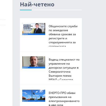
Най-четено
Общинските служби
по земеделие
обявиха срокове за
регистрите и
споразуменията за
стопанската
2026/2027 година
Водещ специалист по
управление на
донорски ситуации в
Североизточна
България поема
МБАЛ – Силистра
ЕНЕРГО-ПРО обяви
прекъсвания на
електрозахранването
в две села