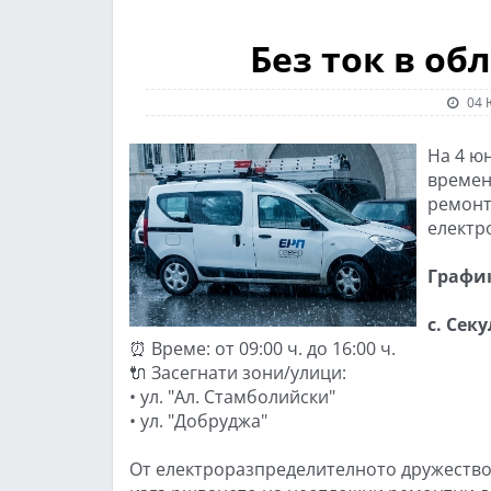
Без ток в об
04 
На 4 юн
времен
ремонт
електр
График
с. Сек
⏰ Време: от 09:00 ч. до 16:00 ч.
🔌 Засегнати зони/улици:
• ул. "Ал. Стамболийски"
• ул. "Добруджа"
От електроразпределителното дружество 