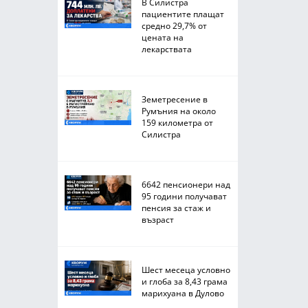
В Силистра
пациентите плащат
средно 29,7% от
цената на
лекарствата
Земетресение в
Румъния на около
159 километра от
Силистра
6642 пенсионери над
95 години получават
пенсия за стаж и
възраст
Шест месеца условно
и глоба за 8,43 грама
марихуана в Дулово