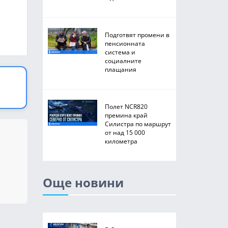
Подготвят промени в
пенсионната
система и
социалните
плащания
Полет NCR820
премина край
Силистра по маршрут
от над 15 000
километра
Още новини