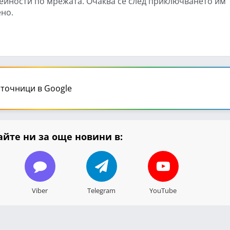
йности по мрежата. Очаква се след приключването им
но.
точници в Google
йте ни за още новини в:
Viber
Telegram
YouTube