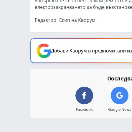
извършването на неотложни ремонтни де
електрозахранването да бъде възстанове
Редактор "Екип на Кворум"
Добави Кворум в предпочитани из
Последва
Facebook
Google News