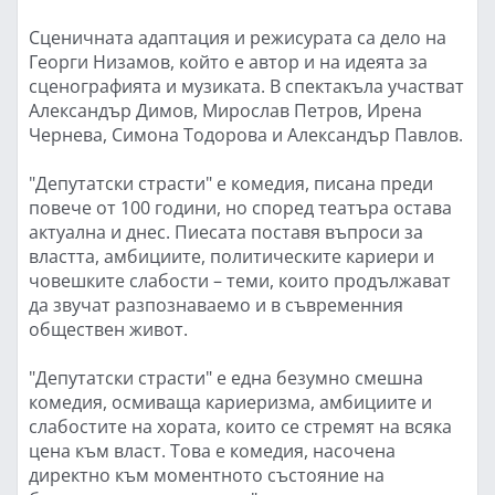
Сценичната адаптация и режисурата са дело на
Георги Низамов, който е автор и на идеята за
сценографията и музиката. В спектакъла участват
Александър Димов, Мирослав Петров, Ирена
Чернева, Симона Тодорова и Александър Павлов.
"Депутатски страсти" е комедия, писана преди
повече от 100 години, но според театъра остава
актуална и днес. Пиесата поставя въпроси за
властта, амбициите, политическите кариери и
човешките слабости – теми, които продължават
да звучат разпознаваемо и в съвременния
обществен живот.
"Депутатски страсти" е една безумно смешна
комедия, осмиваща кариеризма, амбициите и
слабостите на хората, които се стремят на всяка
цена към власт. Това е комедия, насочена
директно към моментното състояние на