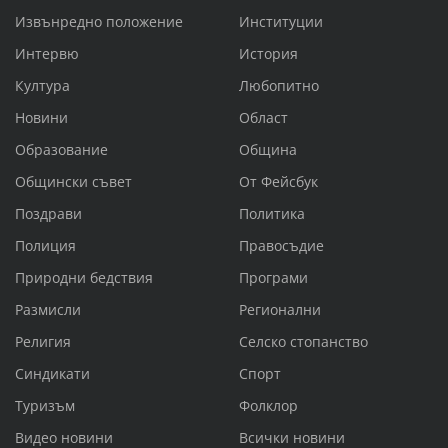
Извънредно положение
Институции
Интервю
История
Култура
Любопитно
Новини
Област
Образование
Община
Общински съвет
От Фейсбук
Поздрави
Политика
Полиция
Правосъдие
Природни бедствия
Програми
Размисли
Регионални
Религия
Селско стопанство
Синдикати
Спорт
Туризъм
Фолклор
Видео новини
Всички новини