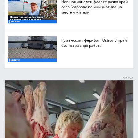
Нов национален флаг се развя край
село Богорово по инициатива на
местни жители
Румънският ферибот "Ostrovit" край
Силистра спря работа