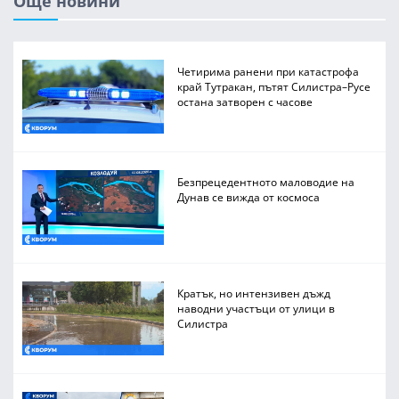
Още новини
Четирима ранени при катастрофа
край Тутракан, пътят Силистра–Русе
остана затворен с часове
Безпрецедентното маловодие на
Дунав се вижда от космоса
Кратък, но интензивен дъжд
наводни участъци от улици в
Силистра