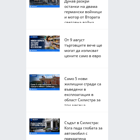
Дунав разкри
останки на двама
германски войници
и мотор от Втората
световна война
От 9 август
търговците вече ще
могат да изписват
цените само в евро
Само 5 нови
жилищни сгради са
въведени в
експлоатация в
област Силистра за
три месеца
Съдът в Силистра:
Кога пада глобата за
автомобил с
прекратена