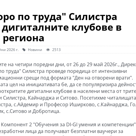
ро по труда" Силистра
 дигиталните клубове в
региона
ни 2026 г.
Новини
2513
те на четири поредни дни, от 26 до 29 май 2026г., Дире
по труда" Силистра проведе поредица от интензивни
ационни срещи под формата "Ден на отворени врати".
ата цел на инициативата бе, да се популяризира дейнос
ооткритите дигитални клубове в населени места от трит
 Силистра, Кайнарджа и Ситово. Посетихме читалищата
истра, с.Айдемир и Професор Иширково, с.Кайнарджа, Г
к, с.Ситово и Добротица.
 Компонент 2 "Обучения за DI-GI умения и компетенции"
зработни лица да получават безплатни ваучери за