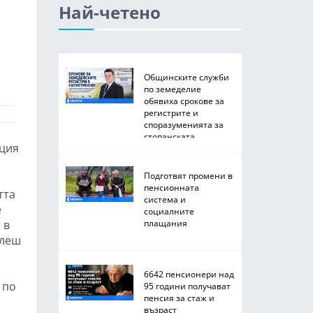
Най-четено
Общинските служби
по земеделие
обявиха срокове за
регистрите и
споразуменията за
стопанската
кция
2026/2027 година
Подготвят промени в
пенсионната
тта
система и
е
социалните
 в
плащания
олеш
6642 пенсионери над
 по
95 години получават
пенсия за стаж и
възраст