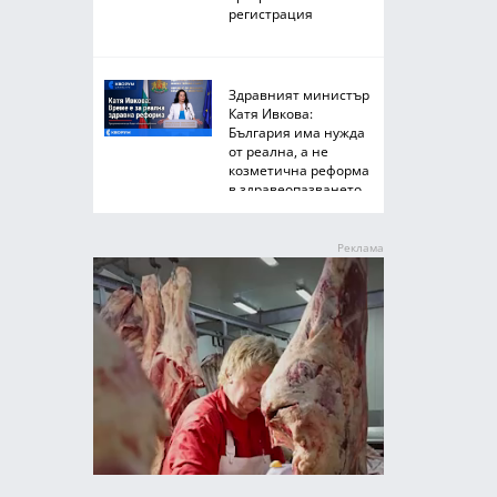
регистрация
Здравният министър
Катя Ивкова:
България има нужда
от реална, а не
козметична реформа
в здравеопазването