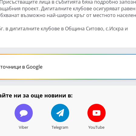
 Присъстващите лица в събитията бяха подробно запоз
ащабния проект. Дигиталните клубове осигуряват равен
обхванат възможно най-широк кръг от местното населен
г. в дигиталните клубове в Община Ситово, с.Искра и
точници в Google
йте ни за още новини в:
Viber
Telegram
YouTube