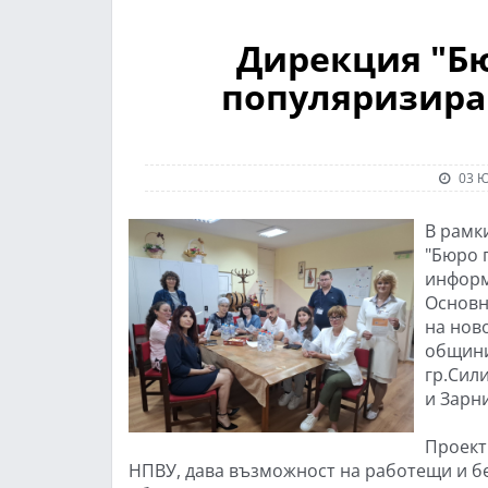
Дирекция "Бю
популяризира
03 Ю
В рамки
"Бюро 
информ
Основн
на нов
общини
гр.Сил
и Зарни
Проект
НПВУ, дава възможност на работещи и бе