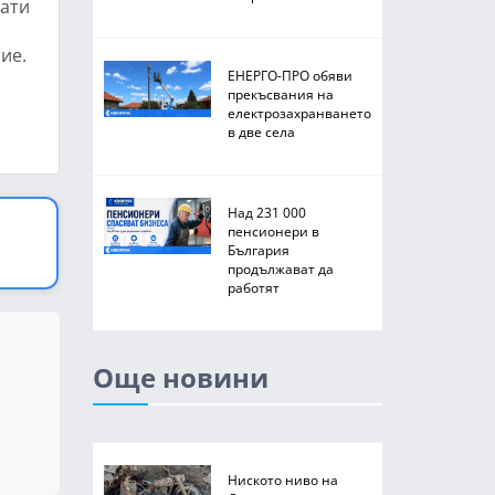
нати
ие.
ЕНЕРГО-ПРО обяви
прекъсвания на
електрозахранването
в две села
Над 231 000
пенсионери в
България
продължават да
работят
Още новини
Ниското ниво на