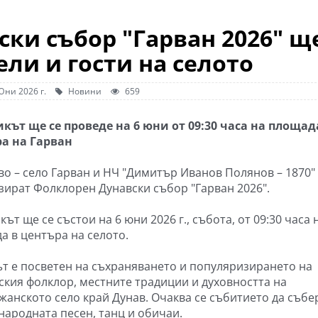
ки събор "Гарван 2026" щ
ли и гости на селото
Юни 2026 г.
Новини
659
кът ще се проведе на 6 юни от 09:30 часа на площад
а на Гарван
во – село Гарван и НЧ "Димитър Иванов Полянов – 1870"
зират Фолклорен Дунавски събор "Гарван 2026".
ът ще се състои на 6 юни 2026 г., събота, от 09:30 часа 
а в центъра на селото.
т е посветен на съхраняването и популяризирането на
ския фолклор, местните традиции и духовността на
жанското село край Дунав. Очаква се събитието да събе
народната песен, танц и обичаи.