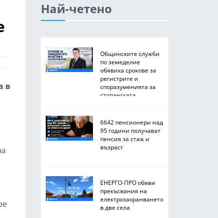
Най-четено
е
Общинските служби
по земеделие
обявиха срокове за
регистрите и
а в
споразуменията за
стопанската
2026/2027 година
6642 пенсионери над
95 години получават
пенсия за стаж и
възраст
на
ЕНЕРГО-ПРО обяви
прекъсвания на
електрозахранването
ре
в две села