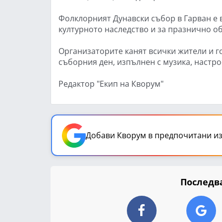
Фолклорният Дунавски събор в Гарван е 
културното наследство и за празнично о
Организаторите канят всички жители и гос
съборния ден, изпълнен с музика, настр
Редактор "Екип на Кворум"
Добави Кворум в предпочитани из
Последва