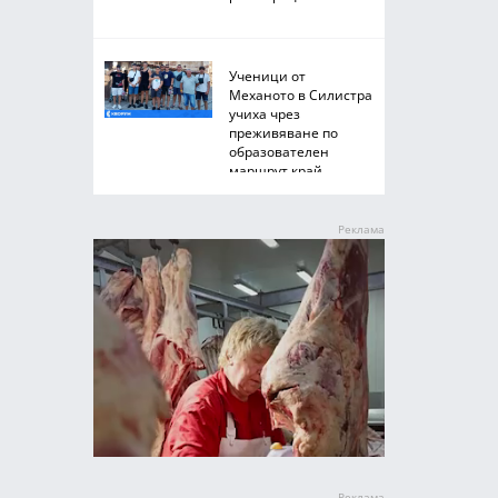
Ученици от
Механото в Силистра
учиха чрез
преживяване по
образователен
маршрут край
Черноморието