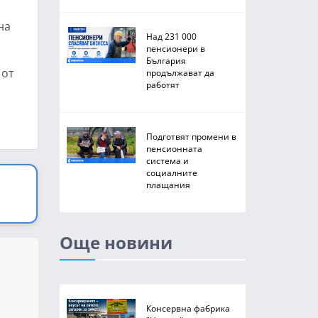
на
Над 231 000
пенсионери в
България
 от
продължават да
работят
Подготвят промени в
пенсионната
система и
социалните
плащания
Още новини
Консервна фабрика