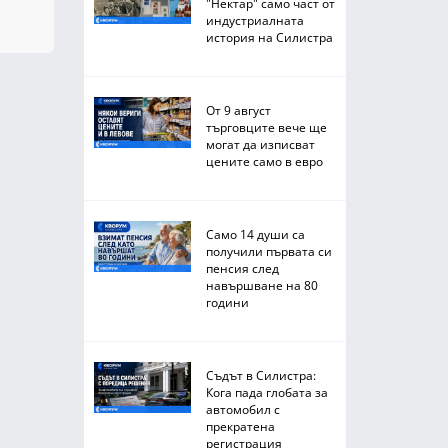
"Нектар" само част от
индустриалната
история на Силистра
От 9 август
търговците вече ще
могат да изписват
цените само в евро
Само 14 души са
получили първата си
пенсия след
навършване на 80
години
Съдът в Силистра:
Кога пада глобата за
автомобил с
прекратена
регистрация