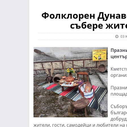
Фолклорен Дунавс
събере жите
03 
Празни
център
Кметст
органи
Празник
площад
Съборъ
българ
добруд
жители, гости, самодейци и любители на 