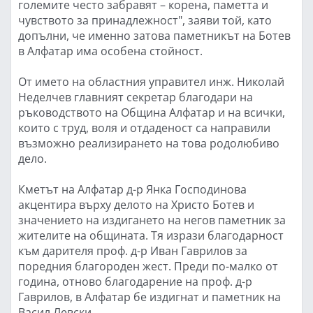
големите често забравят – корена, паметта и
чувството за принадлежност", заяви той, като
допълни, че именно затова паметникът на Ботев
в Алфатар има особена стойност.
От името на областния управител инж. Николай
Неделчев главният секретар благодари на
ръководството на Община Алфатар и на всички,
които с труд, воля и отдаденост са направили
възможно реализирането на това родолюбиво
дело.
Кметът на Алфатар д-р Янка Господинова
акцентира върху делото на Христо Ботев и
значението на издигането на негов паметник за
жителите на общината. Тя изрази благодарност
към дарителя проф. д-р Иван Гаврилов за
поредния благороден жест. Преди по-малко от
година, отново благодарение на проф. д-р
Гаврилов, в Алфатар бе издигнат и паметник на
Васил Левски.