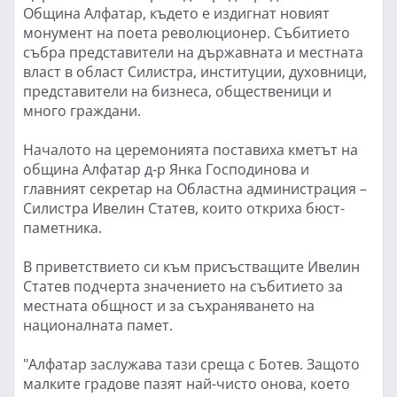
Община Алфатар, където е издигнат новият
монумент на поета революционер. Събитието
събра представители на държавната и местната
власт в област Силистра, институции, духовници,
представители на бизнеса, общественици и
много граждани.
Началото на церемонията поставиха кметът на
община Алфатар д-р Янка Господинова и
главният секретар на Областна администрация –
Силистра Ивелин Статев, които откриха бюст-
паметника.
В приветствието си към присъстващите Ивелин
Статев подчерта значението на събитието за
местната общност и за съхраняването на
националната памет.
"Алфатар заслужава тази среща с Ботев. Защото
малките градове пазят най-чисто онова, което