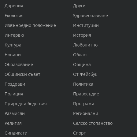
Дарения
Други
Екология
Здравеопазване
Извънредно положение
Институции
Интервю
История
Култура
Любопитно
Новини
Област
Образование
Община
Общински съвет
От Фейсбук
Поздрави
Политика
Полиция
Правосъдие
Природни бедствия
Програми
Размисли
Регионални
Религия
Селско стопанство
Синдикати
Спорт