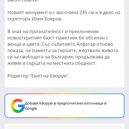
Новият монумент е с височина 245 см и е дело на
скулптора Илия Бояров.
В знак на признателност и преклонение
новооткритият бюст-паметник бе обсипан с
венци и цветя. Със събитието Алфатар отново
показа, че паметта за героите, жертвали живота
си за свободата на България, продължава да
живее в сърцата на местната общност.
Редактор "Екип на Кворум"
Добави Кворум в предпочитани източници в
Google