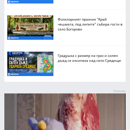
Фолклорният празник "Край
чешмата, под липите" събира гости в
село Богорово
Градушка с размер на грах и силен
дъжд се изсипаха над село Средище