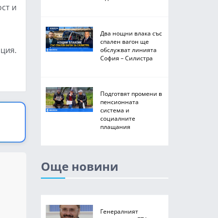
ст и
Два нощни влака със
спален вагон ще
ция.
обслужват линията
София – Силистра
Подготвят промени в
пенсионната
система и
социалните
плащания
Още новини
Генералният