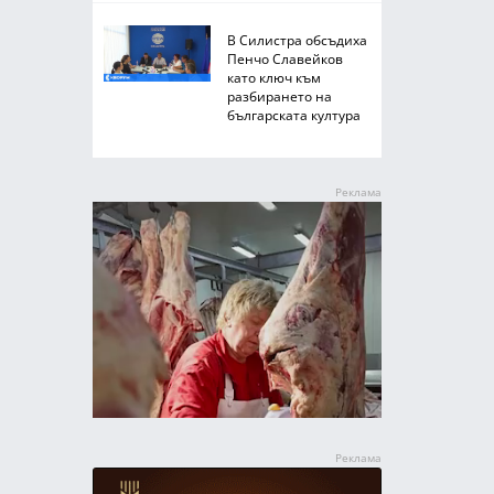
В Силистра обсъдиха
Пенчо Славейков
като ключ към
разбирането на
българската култура