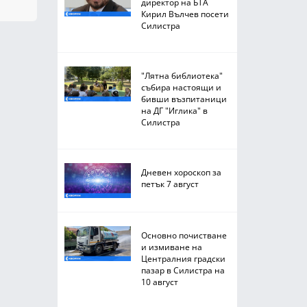
директор на БТА
Кирил Вълчев посети
Силистра
"Лятна библиотека"
събира настоящи и
бивши възпитаници
на ДГ "Иглика" в
Силистра
Дневен хороскоп за
петък 7 август
Основно почистване
и измиване на
Централния градски
пазар в Силистра на
10 август