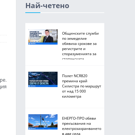
Най-четено
Общинските служби
по земеделие
обявиха срокове за
регистрите и
споразуменията за
стопанската
2026/2027 година
Полет NCR820
ре.
премина край
ция
Силистра по маршрут
от над 15 000
километра
ЕНЕРГО-ПРО обяви
прекъсвания на
електрозахранването
в две села