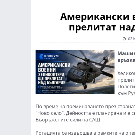
Американски 
прелитат над
02 
Машини
връзка
Хелико
прелит
Полети
към Ру
По време на преминаването през странат
"Ново село". Дейността е планирана и е с
Въоръжените сили на САЩ.
Ротацията се извършва в рамките на опер