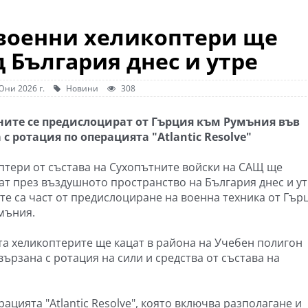
военни хеликоптери ще
 България днес и утре
Юни 2026 г.
Новини
308
те се предислоцират от Гърция към Румъния във
 с ротация по операцията "Atlantic Resolve"
птери от състава на Сухопътните войски на САЩ ще
ат през въздушното пространство на България днес и ут
те са част от предислоциране на военна техника от Гър
мъния.
а хеликоптерите ще кацат в района на Учебен полигон
вързана с ротация на сили и средства от състава на
ацията "Atlantic Resolve", която включва разполагане и