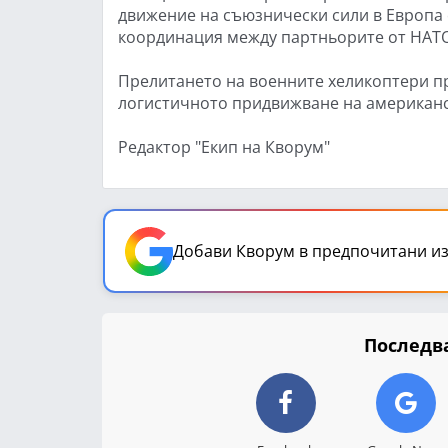
движение на съюзнически сили в Европа 
координация между партньорите от НАТ
Прелитането на военните хеликоптери пр
логистичното придвижване на американс
Редактор "Екип на Кворум"
Добави Кворум в предпочитани из
Последва