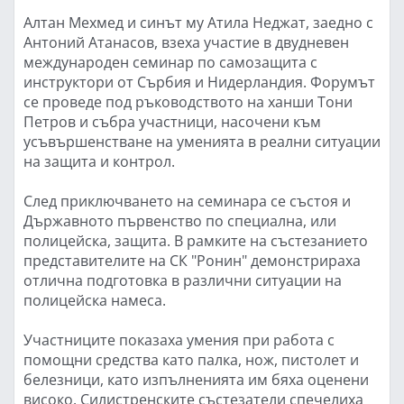
Алтан Мехмед и синът му Атила Неджат, заедно с
Антоний Атанасов, взеха участие в двудневен
международен семинар по самозащита с
инструктори от Сърбия и Нидерландия. Форумът
се проведе под ръководството на ханши Тони
Петров и събра участници, насочени към
усъвършенстване на уменията в реални ситуации
на защита и контрол.
След приключването на семинара се състоя и
Държавното първенство по специална, или
полицейска, защита. В рамките на състезанието
представителите на СК "Ронин" демонстрираха
отлична подготовка в различни ситуации на
полицейска намеса.
Участниците показаха умения при работа с
помощни средства като палка, нож, пистолет и
белезници, като изпълненията им бяха оценени
високо. Силистренските състезатели спечелиха