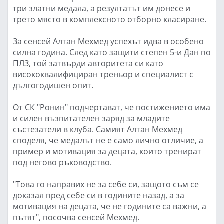
три златни медала, а резултатът им донесе и
трето място в комплексното отборно класиране.
За сенсей Алтан Мехмед успехът идва в особено
силна година. След като защити степен 5-и Дан по
ПЛЗ, той затвърди авторитета си като
висококвалифициран треньор и специалист с
дългогодишен опит.
От СК "Ронин" подчертават, че постижението има
и силен възпитателен заряд за младите
състезатели в клуба. Самият Алтан Мехмед
споделя, че медалът не е само лично отличие, а
пример и мотивация за децата, които тренират
под негово ръководство.
"Това го направих не за себе си, защото съм се
доказал пред себе си в годините назад, а за
мотивация на децата, че не годините са важни, а
пътят", посочва сенсей Мехмед.