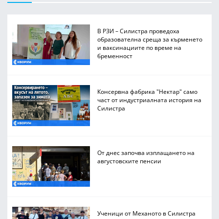
В РЗИ – Силистра проведоха
образователна среща за кърменето
и ваксинациите по време на
бременност
Консервна фабрика "Нектар" само
част от индустриалната история на
Силистра
От днес започва изплащането на
августовските пенсии
Ученици от Механото в Силистра