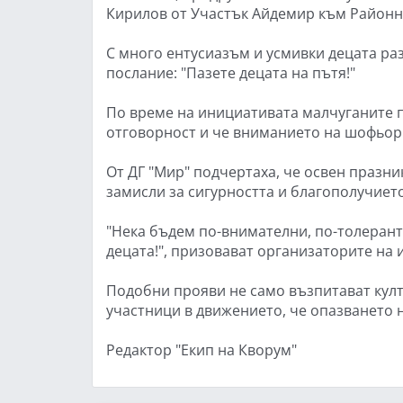
Кирилов от Участък Айдемир към Районн
С много ентусиазъм и усмивки децата ра
послание: "Пазете децата на пътя!"
По време на инициативата малчуганите 
отговорност и че вниманието на шофьор
От ДГ "Мир" подчертаха, че освен празни
замисли за сигурността и благополучието
"Нека бъдем по-внимателни, по-толерантн
децата!", призовават организаторите на 
Подобни прояви не само възпитават култ
участници в движението, че опазването н
Редактор "Екип на Кворум"