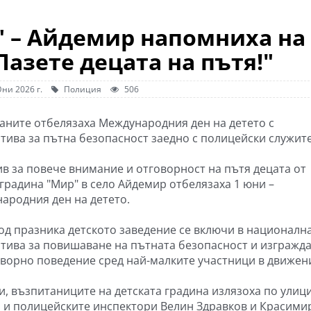
" – Айдемир напомниха на
азете децата на пътя!"
ни 2026 г.
Полиция
506
аните отбелязаха Международния ден на детето с
тива за пътна безопасност заедно с полицейски служит
ив за повече внимание и отговорност на пътя децата от
 градина "Мир" в село Айдемир отбелязаха 1 юни –
ародния ден на детето.
од празника детското заведение се включи в националн
тива за повишаване на пътната безопасност и изгражд
оворно поведение сред най-малките участници в движен
, възпитаниците на детската градина излязоха по улиц
и и полицейските инспектори Велин Здравков и Красими