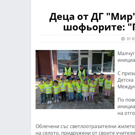
Деца от ДГ "Мир
шофьорите: "П
01 Ю
Малчуг
инициа
С приз
Детска
Междун
По пов
инициа
на отг
Облечени със светлоотразителни жилетки
на селото, придружени от своите учител