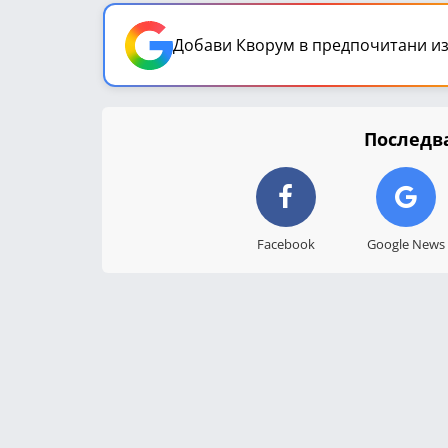
Добави Кворум в предпочитани из
Последва
Facebook
Google News