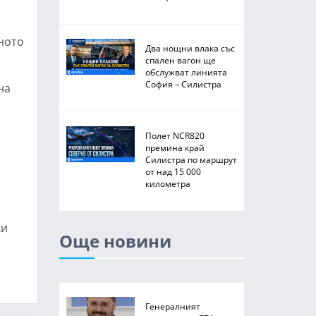
ното
Два нощни влака със
спален вагон ще
обслужват линията
София – Силистра
на
Полет NCR820
премина край
Силистра по маршрут
от над 15 000
километра
ки
Още новини
Генералният