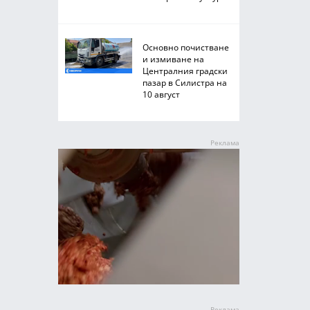
Основно почистване
и измиване на
Централния градски
пазар в Силистра на
10 август