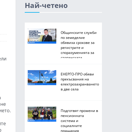
Най-четено
Общинските служби
по земеделие
обявиха срокове за
регистрите и
споразуменията за
стопанската
ели
2026/2027 година
ЕНЕРГО-ПРО обяви
прекъсвания на
електрозахранването
в две села
а
ане
ието.
Подготвят промени в
пенсионната
система и
ите
социалните
р
плащания