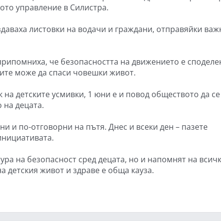
ото управление в Силистра.
здаваха листовки на водачи и граждани, отправяйки важ
припомниха, че безопасността на движението е споделе
ите може да спаси човешки живот.
к на детските усмивки, 1 юни е и повод обществото да се
 на децата.
и и по-отговорни на пътя. Днес и всеки ден – пазете
инициативата.
ура на безопасност сред децата, но и напомнят на всич
а детския живот и здраве е обща кауза.