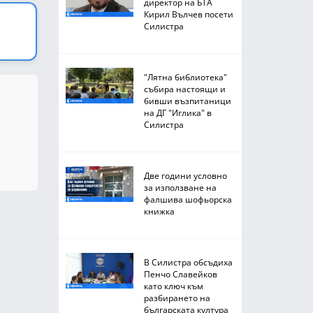
директор на БТА
Кирил Вълчев посети
Силистра
"Лятна библиотека"
събира настоящи и
бивши възпитаници
на ДГ "Иглика" в
Силистра
Две години условно
за използване на
фалшива шофьорска
книжка
В Силистра обсъдиха
Пенчо Славейков
като ключ към
разбирането на
българската култура