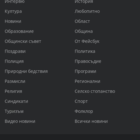
Интервю
История
Култура
Любопитно
Новини
Област
Образование
Община
Общински съвет
От Фейсбук
Поздрави
Политика
Полиция
Правосъдие
Природни бедствия
Програми
Размисли
Регионални
Религия
Селско стопанство
Синдикати
Спорт
Туризъм
Фолклор
Видео новини
Всички новини