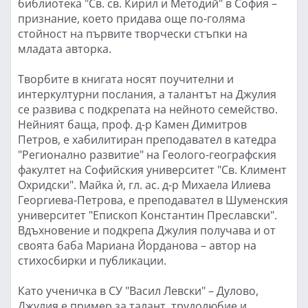
библиотека "Св. св. Кирил и Методий" в София –
признание, което придава още по-голяма
стойност на първите творчески стъпки на
младата авторка.
Творбите в книгата носят поучителни и
интеркултурни послания, а талантът на Джулия
се развива с подкрепата на нейното семейство.
Нейният баща, проф. д-р Камен Димитров
Петров, е хабилитиран преподавател в катедра
"Регионално развитие" на Геолого-географския
факултет на Софийския университет "Св. Климент
Охридски". Майка ѝ, гл. ас. д-р Михаела Илиева
Георгиева-Петрова, е преподавател в Шуменския
университет "Епископ Константин Преславски".
Вдъхновение и подкрепа Джулия получава и от
своята баба Мариана Йорданова – автор на
стихосбирки и публикации.
Като ученичка в СУ "Васил Левски" – Дулово,
Джулия е пример за талант, трудолюбие и