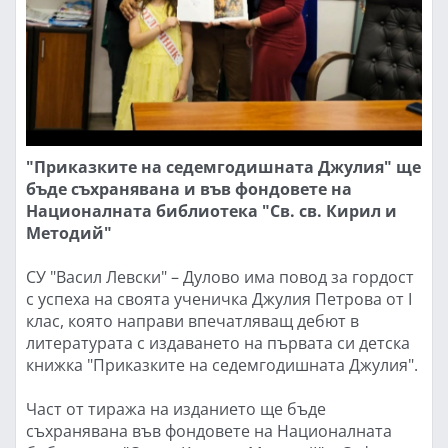
"Приказките на седемгодишната Джулия" ще
бъде съхранявана и във фондовете на
Националната библиотека "Св. св. Кирил и
Методий"
СУ "Васил Левски" – Дулово има повод за гордост
с успеха на своята ученичка Джулия Петрова от I
клас, която направи впечатляващ дебют в
литературата с издаването на първата си детска
книжка "Приказките на седемгодишната Джулия".
Част от тиража на изданието ще бъде
съхранявана във фондовете на Националната