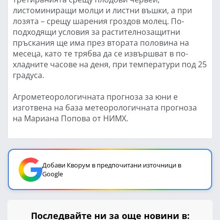
листоминиращи молци и листни въшки, а при
лозята – срещу шарения гроздов молец. По-
подходящи условия за растителнозащитни
пръскания ще има през втората половина на
месеца, като те трябва да се извършват в по-
хладните часове на деня, при температури под 25
градуса.
Агрометеорологичната прогноза за юни е
изготвена на база метеорологичната прогноза
на Мариана Попова от НИМХ.
Добави Кворум в предпочитани източници в
Google
Последвайте ни за още новини в: