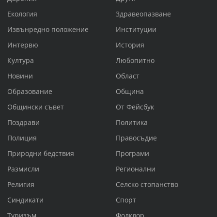
Екология
Здравеопазване
Извънредно положение
Институции
Интервю
История
Култура
Любопитно
Новини
Област
Образование
Община
Общински съвет
От Фейсбук
Поздрави
Политика
Полиция
Правосъдие
Природни бедствия
Програми
Размисли
Регионални
Религия
Селско стопанство
Синдикати
Спорт
Туризъм
Фолклор