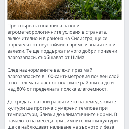
През първата половина на юни
агрометеорологичните условия в страната,
включително и в района на Силистра, ще се
определят от неустойчиво време и значителни
валежи. Те ще поддържат много добри почвени
влагозапаси, съобщават от НИМХ.
След наднормените валежи през май
влагозапасите в 100-сантиметровия почвен слой
в по-голямата част от полските райони са до и
над 80% от пределната полска влагоемност.
До средата на юни развитието на земеделските
култури ще протича с умерени темпове при
температури, близки до климатичните норми. В
началото на месеца при зимните житни култури
ще се наблюдават наливане на зърното и фаза