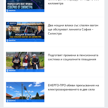
километра
Два нощни влака със спален вагон
ще обслужват линията София –
Силистра
Подготвят промени в пенсионната
система и социалните плащания
ЕНЕРГО-ПРО обяви прекъсвания на
електрозахранването в две села