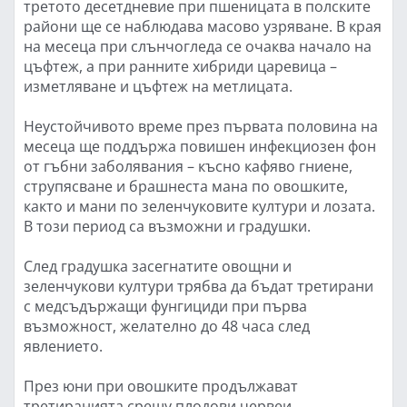
третото десетдневие при пшеницата в полските
райони ще се наблюдава масово узряване. В края
на месеца при слънчогледа се очаква начало на
цъфтеж, а при ранните хибриди царевица –
изметляване и цъфтеж на метлицата.
Неустойчивото време през първата половина на
месеца ще поддържа повишен инфекциозен фон
от гъбни заболявания – късно кафяво гниене,
струпясване и брашнеста мана по овошките,
както и мани по зеленчуковите култури и лозата.
В този период са възможни и градушки.
След градушка засегнатите овощни и
зеленчукови култури трябва да бъдат третирани
с медсъдържащи фунгициди при първа
възможност, желателно до 48 часа след
явлението.
През юни при овошките продължават
третиранията срещу плодови червеи,