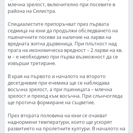
млечна зрелост, включително при посевите в
района на Силистра.
Специалистите препоръчват през първата
седмица на юни да продължи обследването на
пшеничните посеви за наличие на ларви на
вредната житна дървеница. При плътност над
прага на икономическа вредност – 2 ларви на кв.
м – е необходимо при първа възможност да се
извърши третиране.
В края на първото и началото на второто
десетдневие при ечемика ще се наблюдава
восъчна зрелост, а при пшеницата – млечна
зрелост и преход към восъчна. При слънчогледа
ще протича формиране на съцветие.
През втората половина на юни се очакват
наднормени температури, които ще ускорят
развитието на пролетните култури. В началото на