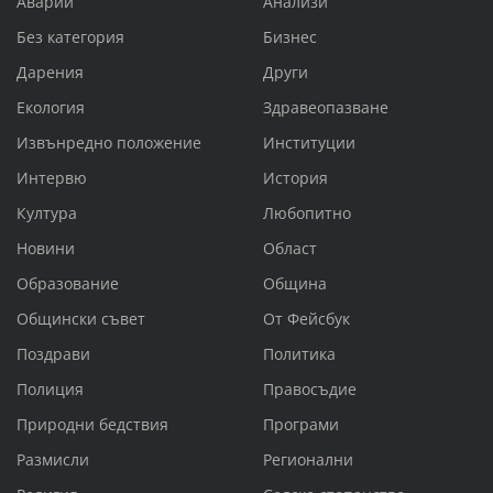
Аварии
Анализи
Без категория
Бизнес
Дарения
Други
Екология
Здравеопазване
Извънредно положение
Институции
Интервю
История
Култура
Любопитно
Новини
Област
Образование
Община
Общински съвет
От Фейсбук
Поздрави
Политика
Полиция
Правосъдие
Природни бедствия
Програми
Размисли
Регионални