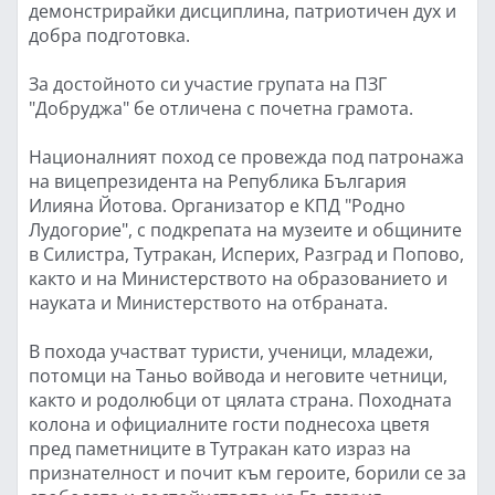
демонстрирайки дисциплина, патриотичен дух и
добра подготовка.
За достойното си участие групата на ПЗГ
"Добруджа" бе отличена с почетна грамота.
Националният поход се провежда под патронажа
на вицепрезидента на Република България
Илияна Йотова. Организатор е КПД "Родно
Лудогорие", с подкрепата на музеите и общините
в Силистра, Тутракан, Исперих, Разград и Попово,
както и на Министерството на образованието и
науката и Министерството на отбраната.
В похода участват туристи, ученици, младежи,
потомци на Таньо войвода и неговите четници,
както и родолюбци от цялата страна. Походната
колона и официалните гости поднесоха цветя
пред паметниците в Тутракан като израз на
признателност и почит към героите, борили се за