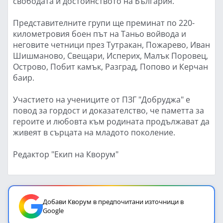
свободата и достойнството на България.
Представителните групи ще преминат по 220-
километровия боен път на Таньо войвода и
неговите четници през Тутракан, Пожарево, Иван
Шишманово, Свещари, Исперих, Малък Поровец,
Острово, Побит камък, Разград, Попово и Керчан
баир.
Участието на учениците от ПЗГ "Добруджа" е
повод за гордост и доказателство, че паметта за
героите и любовта към родината продължават да
живеят в сърцата на младото поколение.
Редактор "Екип на Кворум"
Добави Кворум в предпочитани източници в
Google