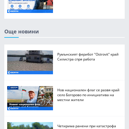
Още новини
Румънският ферибот "Ostrovit" край
Силистра спря работа
Нов национален флаг се развя край
село Богорово по инициатива на
местни жители
Четирима ранени при катастрофа