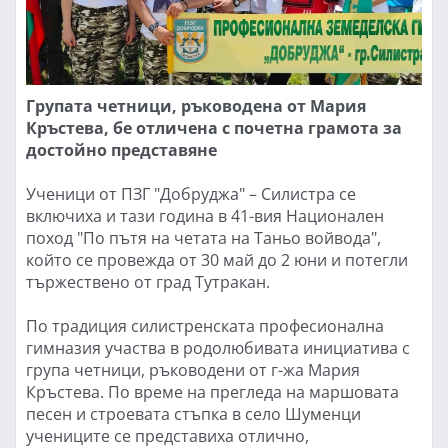
Групата четници, ръководена от Мария
Кръстева, бе отличена с почетна грамота за
достойно представяне
Ученици от ПЗГ "Добруджа" – Силистра се
включиха и тази година в 41-вия Национален
поход "По пътя на четата на Таньо войвода",
който се провежда от 30 май до 2 юни и потегли
тържествено от град Тутракан.
По традиция силистренската професионална
гимназия участва в родолюбивата инициатива с
група четници, ръководени от г-жа Мария
Кръстева. По време на прегледа на маршовата
песен и строевата стъпка в село Шуменци
учениците се представиха отлично,