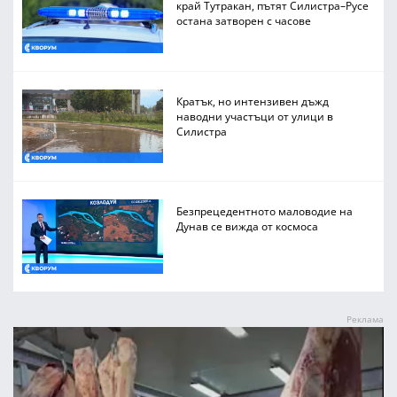
край Тутракан, пътят Силистра–Русе
остана затворен с часове
Кратък, но интензивен дъжд
наводни участъци от улици в
Силистра
Безпрецедентното маловодие на
Дунав се вижда от космоса