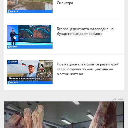
Силистра
Безпрецедентното маловодие на
Дунав се вижда от космоса
Нов национален флаг се развя край
село Богорово по инициатива на
местни жители