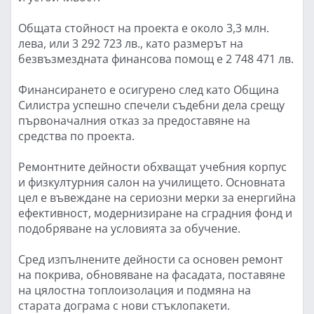
Общата стойност на проекта е около 3,3 млн.
лева, или 3 292 723 лв., като размерът на
безвъзмездната финансова помощ е 2 748 471 лв.
Финансирането е осигурено след като Община
Силистра успешно спечели съдебни дела срещу
първоначалния отказ за предоставяне на
средства по проекта.
Ремонтните дейности обхващат учебния корпус
и физкултурния салон на училището. Основната
цел е въвеждане на сериозни мерки за енергийна
ефективност, модернизиране на сградния фонд и
подобряване на условията за обучение.
Сред изпълнените дейности са основен ремонт
на покрива, обновяване на фасадата, поставяне
на цялостна топлоизолация и подмяна на
старата дограма с нови стъклопакети.