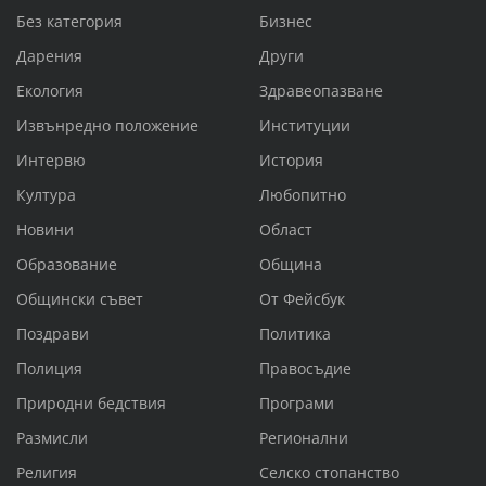
Без категория
Бизнес
Дарения
Други
Екология
Здравеопазване
Извънредно положение
Институции
Интервю
История
Култура
Любопитно
Новини
Област
Образование
Община
Общински съвет
От Фейсбук
Поздрави
Политика
Полиция
Правосъдие
Природни бедствия
Програми
Размисли
Регионални
Религия
Селско стопанство