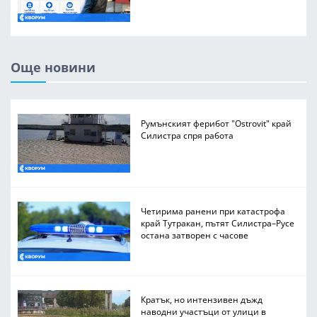
Още новини
Румънският ферибот "Ostrovit" край
Силистра спря работа
Четирима ранени при катастрофа
край Тутракан, пътят Силистра–Русе
остана затворен с часове
Кратък, но интензивен дъжд
наводни участъци от улици в