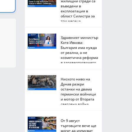
жилищни сгради са
въведени в
експлоатация в
област Силистра за
три месеца
Здравният министър
Катя Ивкова:
България има нужда
от реална, а не
козметична реформа
в здравеопазването
Ниското ниво на
Дунав разкри
останки на двама
германски войници
и мотор от Втората
световна война
От 9 август
търговците вече ще
могат да изписват