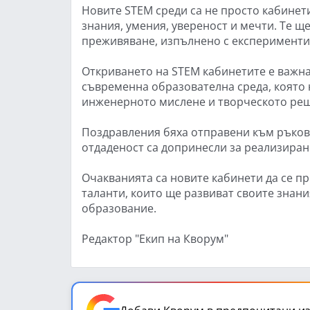
Новите STEM среди са не просто кабинети
знания, умения, увереност и мечти. Те 
преживяване, изпълнено с експерименти
Откриването на STEM кабинетите е важна
съвременна образователна среда, която 
инженерното мислене и творческото ре
Поздравления бяха отправени към ръково
отдаденост са допринесли за реализиран
Очакванията са новите кабинети да се п
таланти, които ще развиват своите знани
образование.
Редактор "Екип на Кворум"