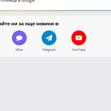
точници в Google
йте ни за още новини в:
Viber
Telegram
YouTube