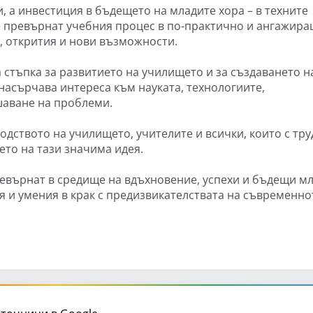
, а инвестиция в бъдещето на младите хора – в техните
ще превърнат учебния процес в по-практично и ангажир
, открития и нови възможности.
 стъпка за развитието на училището и за създаването н
насърчава интереса към науката, технологиите,
шаване на проблеми.
дството на училището, учителите и всички, които с тру
ето на тази значима идея.
ревърнат в средище на вдъхновение, успехи и бъдещи м
я и умения в крак с предизвикателствата на съвременно