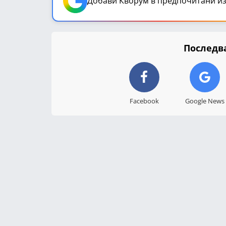
Добави Кворум в предпочитани из
Последва
Facebook
Google News