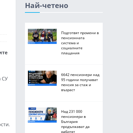
Най-четено
Подготвят промени в
пенсионната
система и
социалните
ите
плащания
6642 пенсионери над
в СУ
95 години получават
пенсия за стаж и
възраст
Над 231 000
пенсионери в
България
сти.
продължават да
работят