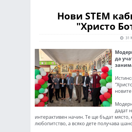
Нови STEM каб
"Христо Бо
31 
Модерн
да уча
заним
Истинс
"Христо
новите
Модерн
дадат 
интерактивен начин. Те ще бъдат място, 
любопитство, а всяко дете получава шанс