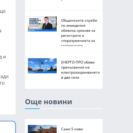
ащо
Общинските служби
по земеделие
а
обявиха срокове за
регистрите и
споразуменията за
стопанската
2026/2027 година
д и
ЕНЕРГО-ПРО обяви
прекъсвания на
електрозахранването
лади
в две села
то
Още новини
Само 5 нови