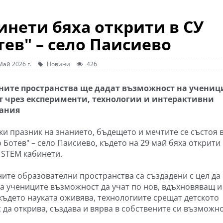
инети бяха открити в СУ
тев" – село Паисиево
Май 2026 г.
Новини
426
ите пространства ще дадат възможност на учениц
т чрез експерименти, технологии и интерактивни
ания
ки празник на знанието, бъдещето и мечтите се състоя 
 Ботев" – село Паисиево, където на 29 май бяха открити
 STEM кабинети.
ите образователни пространства са създадени с цел да
на учениците възможност да учат по нов, вдъхновяващ и
където науката оживява, технологиите срещат детското
 да открива, създава и вярва в собствените си възможно