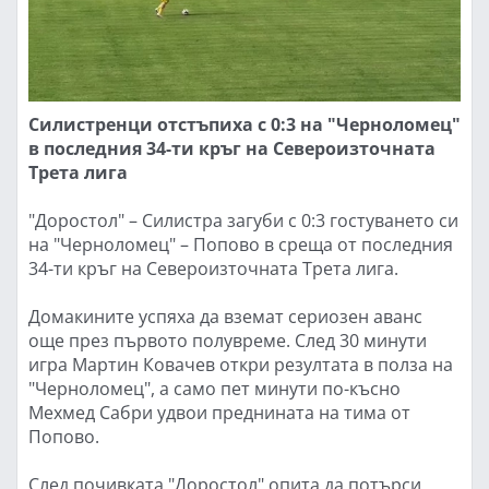
Силистренци отстъпиха с 0:3 на "Черноломец"
в последния 34-ти кръг на Североизточната
Трета лига
"Доростол" – Силистра загуби с 0:3 гостуването си
на "Черноломец" – Попово в среща от последния
34-ти кръг на Североизточната Трета лига.
Домакините успяха да вземат сериозен аванс
още през първото полувреме. След 30 минути
игра Мартин Ковачев откри резултата в полза на
"Черноломец", а само пет минути по-късно
Мехмед Сабри удвои преднината на тима от
Попово.
След почивката "Доростол" опита да потърси