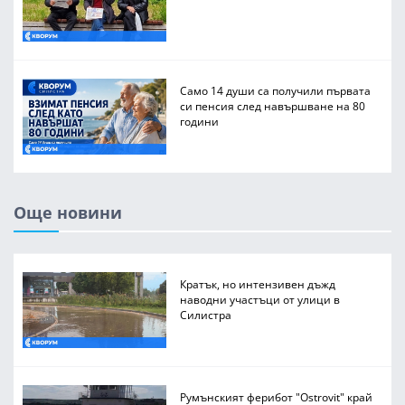
Само 14 души са получили първата
си пенсия след навършване на 80
години
Още новини
Кратък, но интензивен дъжд
наводни участъци от улици в
Силистра
Румънският ферибот "Ostrovit" край