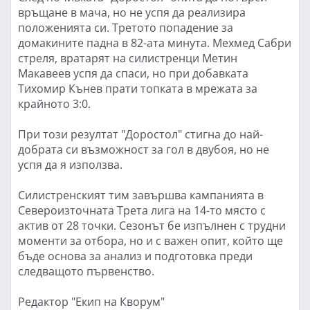
връщане в мача, но не успя да реализира
положенията си. Третото попадение за
домакините падна в 82-ата минута. Мехмед Сабри
стреля, вратарят на силистренци Метин
Макавеев успя да спаси, но при добавката
Тихомир Кънев прати топката в мрежата за
крайното 3:0.
При този резултат "Доростол" стигна до най-
добрата си възможност за гол в двубоя, но не
успя да я използва.
Силистренският тим завършва кампанията в
Североизточната Трета лига на 14-то място с
актив от 28 точки. Сезонът бе изпълнен с трудни
моменти за отбора, но и с важен опит, който ще
бъде основа за анализ и подготовка преди
следващото първенство.
Редактор "Екип на Кворум"