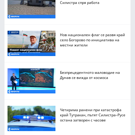
Силистра спря работа
Нов национален флаг се развя край
село Богорово по инициатива на
местни жители
Безпрецедентното маловодие на
Дунав се вижда от космоса
Четирима ранени при катастрофа
край Тутракан, пътят Силистра–Русе
остана затворен с часове